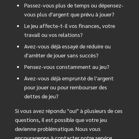
Passez-vous plus de temps ou dépensez-
vous plus d'argent que prévu à jouer?
Le jeu affecte-t-il vos finances, votre
travail ou vos relations?
Avez-vous déjà essayé de réduire ou
d'arrêter de jouer sans succès?
Pensez-vous constamment au jeu?
Avez-vous déjà emprunté de l'argent
pour jouer ou pour rembourser des
dettes de jeu?
Si vous avez répondu "oui" à plusieurs de ces
questions, il est possible que votre jeu
devienne problématique. Nous vous
encourageons à contacter notre service