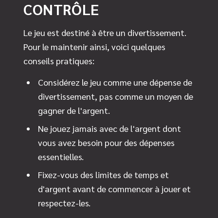
CONTRÔLE
Le jeu est destiné à être un divertissement.
Pour le maintenir ainsi, voici quelques
conseils pratiques:
Considérez le jeu comme une dépense de
divertissement, pas comme un moyen de
gagner de l'argent.
Ne jouez jamais avec de l'argent dont
vous avez besoin pour des dépenses
essentielles.
Fixez-vous des limites de temps et
d'argent avant de commencer à jouer et
respectez-les.