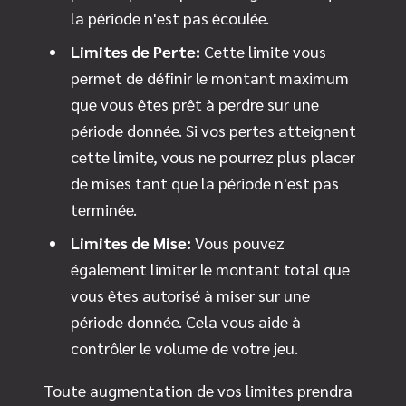
la période n'est pas écoulée.
Limites de Perte:
Cette limite vous
permet de définir le montant maximum
que vous êtes prêt à perdre sur une
période donnée. Si vos pertes atteignent
cette limite, vous ne pourrez plus placer
de mises tant que la période n'est pas
terminée.
Limites de Mise:
Vous pouvez
également limiter le montant total que
vous êtes autorisé à miser sur une
période donnée. Cela vous aide à
contrôler le volume de votre jeu.
Toute augmentation de vos limites prendra