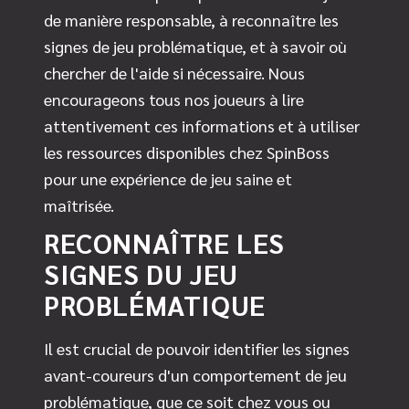
de manière responsable, à reconnaître les
signes de jeu problématique, et à savoir où
chercher de l'aide si nécessaire. Nous
encourageons tous nos joueurs à lire
attentivement ces informations et à utiliser
les ressources disponibles chez SpinBoss
pour une expérience de jeu saine et
maîtrisée.
RECONNAÎTRE LES
SIGNES DU JEU
PROBLÉMATIQUE
Il est crucial de pouvoir identifier les signes
avant-coureurs d'un comportement de jeu
problématique, que ce soit chez vous ou