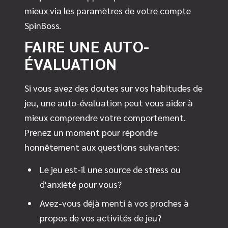
mieux via les paramètres de votre compte
SpinBoss.
FAIRE UNE AUTO-
ÉVALUATION
Si vous avez des doutes sur vos habitudes de
jeu, une auto-évaluation peut vous aider à
mieux comprendre votre comportement.
Prenez un moment pour répondre
honnêtement aux questions suivantes:
Le jeu est-il une source de stress ou
d'anxiété pour vous?
Avez-vous déjà menti à vos proches à
propos de vos activités de jeu?