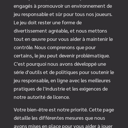
engagés à promouvoir un environnement de
jeu responsable et sûr pour tous nos joueurs.
Le jeu doit rester une forme de
divertissement agréable, et nous mettons
tout en œuvre pour vous aider à maintenir le
contrôle. Nous comprenons que pour
certains, le jeu peut devenir problématique.
C'est pourquoi nous avons développé une
série d'outils et de politiques pour soutenir le
jeu responsable, en ligne avec les meilleures
pratiques de l'industrie et les exigences de
notre autorité de licence.
Votre bien-être est notre priorité. Cette page
détaille les différentes mesures que nous
avons mises en place pour vous aider à jouer