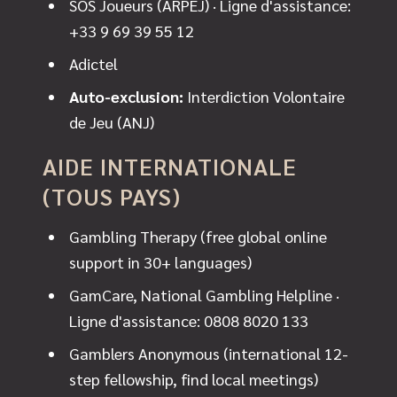
SOS Joueurs (ARPEJ)
· Ligne d'assistance:
+33 9 69 39 55 12
Adictel
Auto-exclusion:
Interdiction Volontaire
de Jeu (ANJ)
AIDE INTERNATIONALE
(TOUS PAYS)
Gambling Therapy
(free global online
support in 30+ languages)
GamCare, National Gambling Helpline
·
Ligne d'assistance:
0808 8020 133
Gamblers Anonymous
(international 12-
step fellowship, find local meetings)