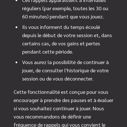
réguliers (par exemple, toutes les 30 ou
60 minutes) pendant que vous jouez.
Ils vous informent du temps écoulé
depuis le début de votre session et, dans
certains cas, de vos gains et pertes
pendant cette période.
Vous aurez la possibilité de continuer à
jouer, de consulter l'historique de votre
session ou de vous déconnecter.
Cette fonctionnalité est conçue pour vous
encourager à prendre des pauses et à évaluer
si vous souhaitez continuer à jouer. Nous
vous recommandons de définir une
fréquence de rappels qui vous convient le