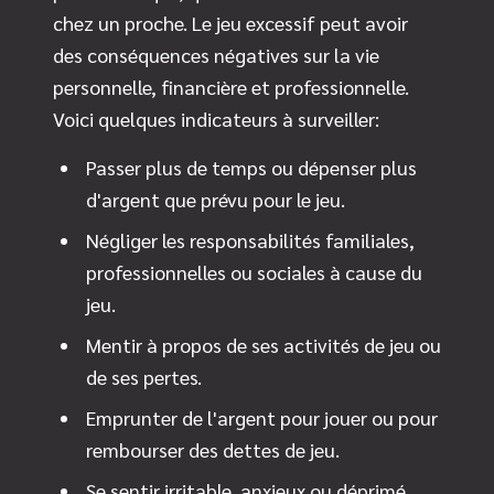
chez un proche. Le jeu excessif peut avoir
des conséquences négatives sur la vie
personnelle, financière et professionnelle.
Voici quelques indicateurs à surveiller:
Passer plus de temps ou dépenser plus
d'argent que prévu pour le jeu.
Négliger les responsabilités familiales,
professionnelles ou sociales à cause du
jeu.
Mentir à propos de ses activités de jeu ou
de ses pertes.
Emprunter de l'argent pour jouer ou pour
rembourser des dettes de jeu.
Se sentir irritable, anxieux ou déprimé