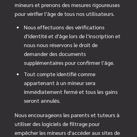
mineurs et prenons des mesures rigoureuses
pour vérifier l'âge de tous nos utilisateurs.
Nous effectuons des vérifications
d'identité et d'âge lors de l'inscription et
nous nous réservons le droit de
demander des documents
supplémentaires pour confirmer l'âge.
Tout compte identifié comme
appartenant à un mineur sera
immédiatement fermé et tous les gains
seront annulés.
Nous encourageons les parents et tuteurs à
utiliser des logiciels de filtrage pour
empêcher les mineurs d'accéder aux sites de