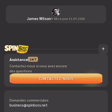
James Wilson
↻ Mis à jour 21.07.2026
Assistance
24/7
Contactez-nous si vous avez encore
des questions
CONTACTEZ-NOUS
Demandes commerciales
business@spinboss.net