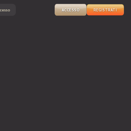
cesso
ACCESSO
REGISTRATI