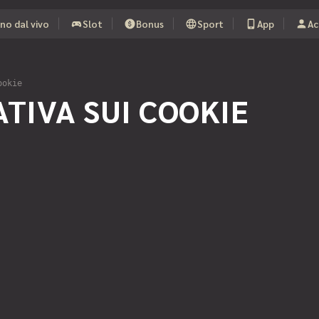
no dal vivo
Slot
Bonus
Sport
App
Ac
ookie
TIVA SUI COOKIE