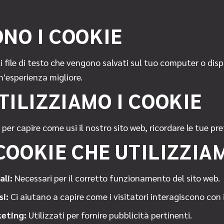
ONO I COOKIE
i file di testo che vengono salvati sul tuo computer o dispo
n'esperienza migliore.
TILIZZIAMO I COOKIE
 per capire come usi il nostro sito web, ricordare le tue pr
 COOKIE CHE UTILIZZIA
ali:
Necessari per il corretto funzionamento del sito web.
si:
Ci aiutano a capire come i visitatori interagiscono con i
keting:
Utilizzati per fornire pubblicità pertinenti.