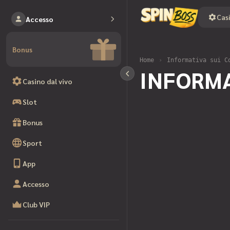
Casi
Accesso
Bonus
Home
›
Informativa sui C
INFORMA
Casino dal vivo
Slot
Bonus
Sport
App
Accesso
Club VIP