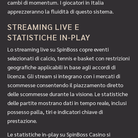
cambi di momentum. I giocatori in Italia
apprezzeranno la fluidità di questo sistema.
STREAMING LIVE E
STATISTICHE IN-PLAY
Lo streaming live su SpinBoss copre eventi
selezionati di calcio, tennis e basket con restrizioni
geografiche applicabili in base agli accordi di
licenza. Gli stream si integrano con i mercati di
scommesse consentendo il piazzamento diretto
delle scommesse durante la visione. Le statistiche
delle partite mostrano dati in tempo reale, inclusi
possesso palla, tiri e indicatori chiave di
prestazione.
Le statistiche in-play su SpinBoss Casino si