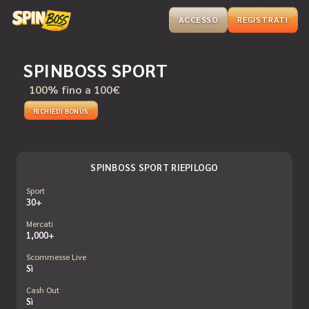
ACCESSO
REGISTRATI
SPINBOSS SPORT
100% fino a 100€
RICHIEDI BONUS
SPINBOSS SPORT RIEPILOGO
Sport
30+
Mercati
1,000+
Scommesse Live
Sì
Cash Out
Sì