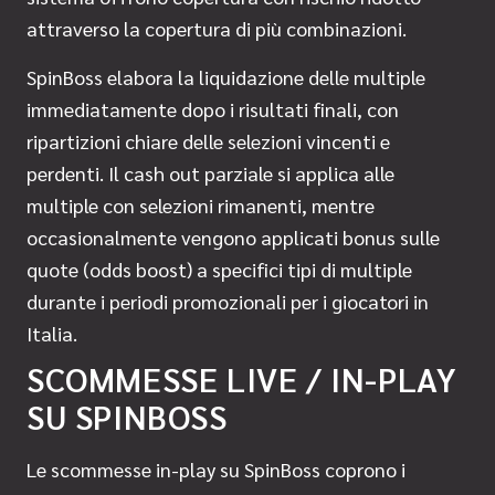
attraverso la copertura di più combinazioni.
SpinBoss elabora la liquidazione delle multiple
immediatamente dopo i risultati finali, con
ripartizioni chiare delle selezioni vincenti e
perdenti. Il cash out parziale si applica alle
multiple con selezioni rimanenti, mentre
occasionalmente vengono applicati bonus sulle
quote (odds boost) a specifici tipi di multiple
durante i periodi promozionali per i giocatori in
Italia.
SCOMMESSE LIVE / IN-PLAY
SU SPINBOSS
Le scommesse in-play su SpinBoss coprono i