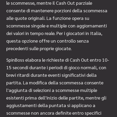
le scommesse, mentre il Cash Out parziale
consente di mantenere porzioni della scommessa
alle quote originali. La funzione opera su
scommesse singole e multiple con aggiornamenti
dei valori in tempo reale. Per i giocatori in Italia,
questa opzione offre un controllo senza
precedenti sulle proprie giocate.
SpinBoss elabora le richieste di Cash Out entro 10-
15 secondi durante i periodi di gioco normali, con
brevi ritardi durante eventi significativi della
partita. La modifica della scommessa consente
l'aggiunta di selezioni a scommesse multiple
esistenti prima dell'inizio delle partite, mentre gli
aggiustamenti della puntata si applicano a
scommesse non ancora definite entro specifici