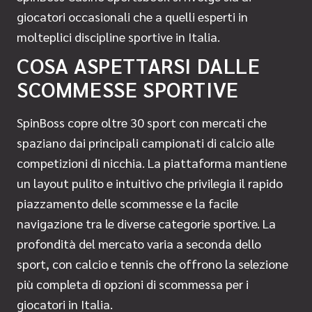
giocatori occasionali che a quelli esperti in
molteplici discipline sportive in Italia.
COSA ASPETTARSI DALLE
SCOMMESSE SPORTIVE
SpinBoss copre oltre 30 sport con mercati che
spaziano dai principali campionati di calcio alle
competizioni di nicchia. La piattaforma mantiene
un layout pulito e intuitivo che privilegia il rapido
piazzamento delle scommesse e la facile
navigazione tra le diverse categorie sportive. La
profondità del mercato varia a seconda dello
sport, con calcio e tennis che offrono la selezione
più completa di opzioni di scommessa per i
giocatori in Italia.