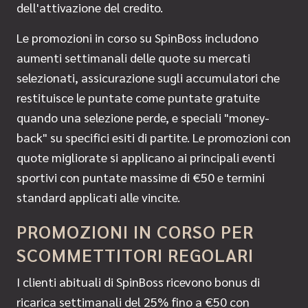
dell'attivazione del credito.
Le promozioni in corso su SpinBoss includono
aumenti settimanali delle quote su mercati
selezionati, assicurazione sugli accumulatori che
restituisce le puntate come puntate gratuite
quando una selezione perde, e speciali "money-
back" su specifici esiti di partite. Le promozioni con
quote migliorate si applicano ai principali eventi
sportivi con puntate massime di €50 e termini
standard applicati alle vincite.
PROMOZIONI IN CORSO PER
SCOMMETTITORI REGOLARI
I clienti abituali di SpinBoss ricevono bonus di
ricarica settimanali del 25% fino a €50 con