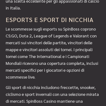
una scelta eccellente per gli appassionati di calcio
in Italia.
ESPORTS E SPORT DI NICCHIA
Le scommesse sugli esports su SpinBoss coprono
CS:GO, Dota 2, League of Legends e Valorant con
mercati sui vincitori delle partite, vincitori delle
mappe e vincitori assoluti dei tornei. I principali
tornei come The International e i Campionati
Mondiali ricevono una copertura completa, inclusi
mercati specifici per i giocatori e opzioni di
scommesse live.
Gli sport di nicchia includono freccette, snooker,
ciclismo e sport invernali con una selezione mirata
di mercati. SpinBoss Casino mantiene una