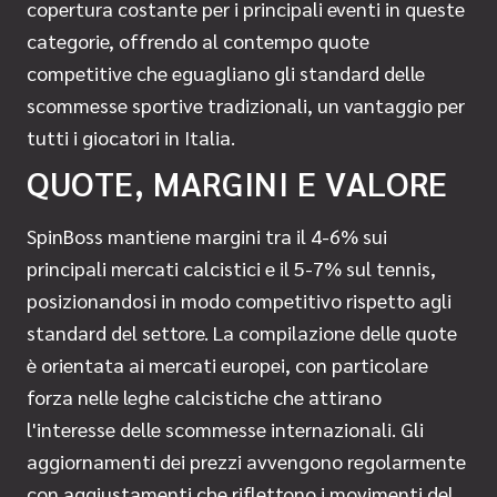
copertura costante per i principali eventi in queste
categorie, offrendo al contempo quote
competitive che eguagliano gli standard delle
scommesse sportive tradizionali, un vantaggio per
tutti i giocatori in Italia.
QUOTE, MARGINI E VALORE
SpinBoss mantiene margini tra il 4-6% sui
principali mercati calcistici e il 5-7% sul tennis,
posizionandosi in modo competitivo rispetto agli
standard del settore. La compilazione delle quote
è orientata ai mercati europei, con particolare
forza nelle leghe calcistiche che attirano
l'interesse delle scommesse internazionali. Gli
aggiornamenti dei prezzi avvengono regolarmente
con aggiustamenti che riflettono i movimenti del