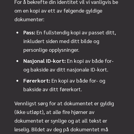
For å bekrefte din identitet vil vi vanligvis be
om en kopi av ett av følgende gyldige
dokumenter:
Pass:
En fullstendig kopi av passet ditt,
inkludert siden med ditt bilde og
personlige opplysninger.
Nasjonal ID-kort:
En kopi av både for-
og bakside av ditt nasjonale ID-kort.
Førerkort:
En kopi av både for- og
bakside av ditt førerkort.
Vennligst sørg for at dokumentet er gyldig
(ikke utløpt), at alle fire hjørner av
dokumentet er synlige og at all tekst er
leselig. Bildet av deg på dokumentet må