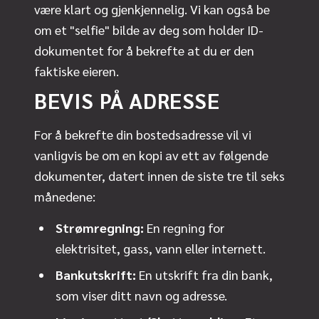
være klart og gjenkjennelig. Vi kan også be
om et "selfie" bilde av deg som holder ID-
dokumentet for å bekrefte at du er den
faktiske eieren.
BEVIS PÅ ADRESSE
For å bekrefte din bostedsadresse vil vi
vanligvis be om en kopi av ett av følgende
dokumenter, datert innen de siste tre til seks
månedene:
Strømregning:
En regning for
elektrisitet, gass, vann eller internett.
Bankutskrift:
En utskrift fra din bank,
som viser ditt navn og adresse.