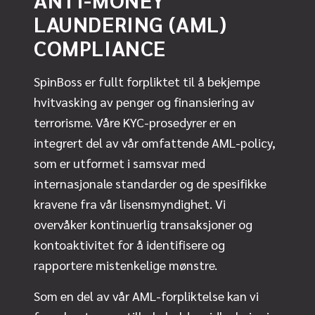
LAUNDERING (AML)
COMPLIANCE
SpinBoss er fullt forpliktet til å bekjempe
hvitvasking av penger og finansiering av
terrorisme. Våre KYC-prosedyrer er en
integrert del av vår omfattende AML-policy,
som er utformet i samsvar med
internasjonale standarder og de spesifikke
kravene fra vår lisensmyndighet. Vi
overvåker kontinuerlig transaksjoner og
kontoaktivitet for å identifisere og
rapportere mistenkelige mønstre.
Som en del av vår AML-forpliktelse kan vi