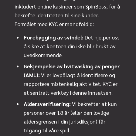
inkludert online kasinoer som SpinBoss, for å
bekrefte identiteten til sine kunder.
Formålet med KYC er mangfoldig:
Forebygging av svindel:
Det hjelper oss
å sikre at kontoen din ikke blir brukt av
uvedkommende.
Bekjempelse av hvitvasking av penger
(AML):
Vi er lovpålagt å identifisere og
rapportere mistenkelig aktivitet. KYC er
et sentralt verktøy i denne innsatsen.
Aldersverifisering:
Vi bekrefter at kun
personer over 18 år (eller den lovlige
aldersgrensen i din jurisdiksjon) får
tilgang til våre spill.