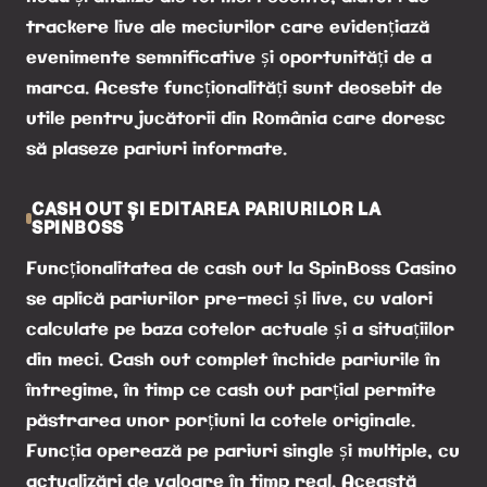
trackere live ale meciurilor care evidențiază
evenimente semnificative și oportunități de a
marca. Aceste funcționalități sunt deosebit de
utile pentru jucătorii din România care doresc
să plaseze pariuri informate.
CASH OUT ȘI EDITAREA PARIURILOR LA
SPINBOSS
Funcționalitatea de cash out la SpinBoss Casino
se aplică pariurilor pre-meci și live, cu valori
calculate pe baza cotelor actuale și a situațiilor
din meci. Cash out complet închide pariurile în
întregime, în timp ce cash out parțial permite
păstrarea unor porțiuni la cotele originale.
Funcția operează pe pariuri single și multiple, cu
actualizări de valoare în timp real. Această