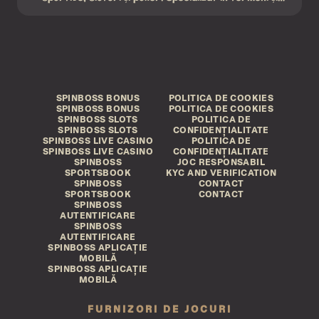
condiții pentru bonusuri, viteza plăților, audituri de
corectitudine și reglementări privind protecția
jucătorilor.
SPINBOSS BONUS
POLITICA DE COOKIES
SPINBOSS BONUS
POLITICA DE COOKIES
SPINBOSS SLOTS
POLITICA DE
SPINBOSS SLOTS
CONFIDENȚIALITATE
SPINBOSS LIVE CASINO
POLITICA DE
SPINBOSS LIVE CASINO
CONFIDENȚIALITATE
SPINBOSS
JOC RESPONSABIL
SPORTSBOOK
KYC AND VERIFICATION
SPINBOSS
CONTACT
SPORTSBOOK
CONTACT
SPINBOSS
AUTENTIFICARE
SPINBOSS
AUTENTIFICARE
SPINBOSS APLICAȚIE
MOBILĂ
SPINBOSS APLICAȚIE
MOBILĂ
FURNIZORI DE JOCURI