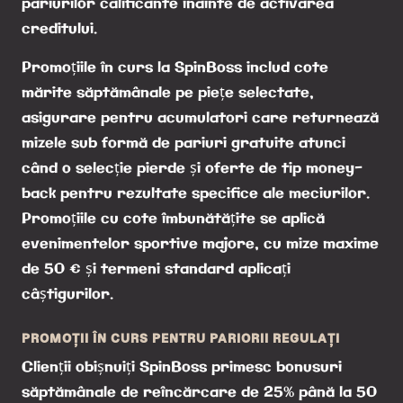
pariurilor calificante înainte de activarea
creditului.
Promoțiile în curs la SpinBoss includ cote
mărite săptămânale pe piețe selectate,
asigurare pentru acumulatori care returnează
mizele sub formă de pariuri gratuite atunci
când o selecție pierde și oferte de tip money-
back pentru rezultate specifice ale meciurilor.
Promoțiile cu cote îmbunătățite se aplică
evenimentelor sportive majore, cu mize maxime
de 50 € și termeni standard aplicați
câștigurilor.
PROMOȚII ÎN CURS PENTRU PARIORII REGULAȚI
Clienții obișnuiți SpinBoss primesc bonusuri
săptămânale de reîncărcare de 25% până la 50