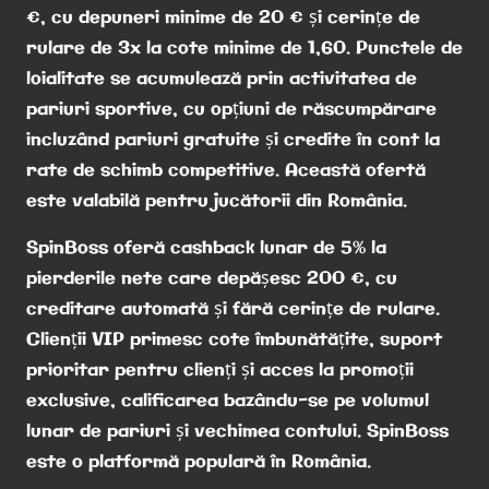
€, cu depuneri minime de 20 € și cerințe de
rulare de 3x la cote minime de 1,60. Punctele de
loialitate se acumulează prin activitatea de
pariuri sportive, cu opțiuni de răscumpărare
incluzând pariuri gratuite și credite în cont la
rate de schimb competitive. Această ofertă
este valabilă pentru jucătorii din România.
SpinBoss oferă cashback lunar de 5% la
pierderile nete care depășesc 200 €, cu
creditare automată și fără cerințe de rulare.
Clienții VIP primesc cote îmbunătățite, suport
prioritar pentru clienți și acces la promoții
exclusive, calificarea bazându-se pe volumul
lunar de pariuri și vechimea contului. SpinBoss
este o platformă populară în România.