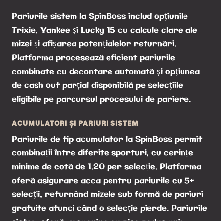
Pariurile sistem la SpinBoss includ opțiunile
Trixie, Yankee și Lucky 15 cu calcule clare ale
mizei și afișarea potențialelor returnări.
Platforma procesează eficient pariurile
combinate cu decontare automată și opțiunea
de cash out parțial disponibilă pe selecțiile
eligibile pe parcursul procesului de pariere.
ACUMULATORI ȘI PARIURI SISTEM
Pariurile de tip acumulator la SpinBoss permit
combinații între diferite sporturi, cu cerințe
minime de cotă de 1.20 per selecție. Platforma
oferă asigurare acca pentru pariurile cu 5+
selecții, returnând mizele sub formă de pariuri
gratuite atunci când o selecție pierde. Pariurile