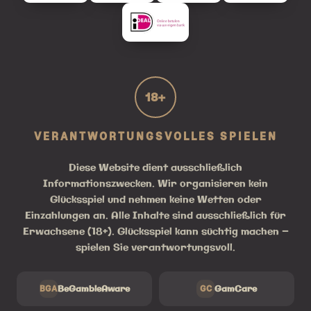
18+
VERANTWORTUNGSVOLLES SPIELEN
Diese Website dient ausschließlich
Informationszwecken. Wir organisieren kein
Glücksspiel und nehmen keine Wetten oder
Einzahlungen an. Alle Inhalte sind ausschließlich für
Erwachsene (18+). Glücksspiel kann süchtig machen —
SpinBoss Support
spielen Sie verantwortungsvoll.
Online — Antwort in ~1 Min.
BeGambleAware
GamCare
BGA
GC