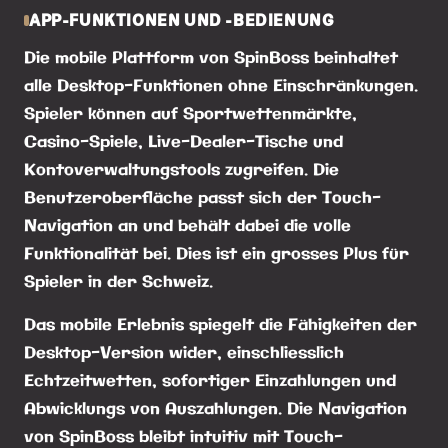
APP-FUNKTIONEN UND -BEDIENUNG
Die mobile Plattform von SpinBoss beinhaltet
alle Desktop-Funktionen ohne Einschränkungen.
Spieler können auf Sportwettenmärkte,
Casino-Spiele, Live-Dealer-Tische und
Kontoverwaltungstools zugreifen. Die
Benutzeroberfläche passt sich der Touch-
Navigation an und behält dabei die volle
Funktionalität bei. Dies ist ein grosses Plus für
Spieler in der Schweiz.
Das mobile Erlebnis spiegelt die Fähigkeiten der
Desktop-Version wider, einschliesslich
Echtzeitwetten, sofortiger Einzahlungen und
Abwicklungs von Auszahlungen. Die Navigation
von SpinBoss bleibt intuitiv mit Touch-