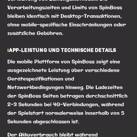
Verarbeitungszeiten und Limits von SpinBoss
bleiben identisch mit Desktop-Transaktionen,
ohne mobile-spezifische Einschränkungen oder
zusätzliche Gebühren.
APP-LEISTUNG UND TECHNISCHE DETAILS
Die mobile Plattform von SpinBoss zeigt eine
ausgezeichnete Leistung über verschiedene
Gerätespezifikationen und
Netzwerkbedingungen hinweg. Die Ladezeiten
der SpinBoss Seiten betragen durchschnittlich
2-3 Sekunden bei 4G-Verbindungen, während
der Spielstart normalerweise innerhalb von 5
Sekunden abgeschlossen ist.
Der Akkuverbrauch bleibt während