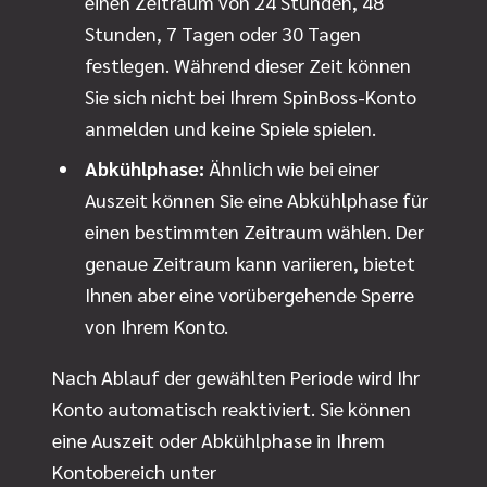
einen Zeitraum von 24 Stunden, 48
Stunden, 7 Tagen oder 30 Tagen
festlegen. Während dieser Zeit können
Sie sich nicht bei Ihrem SpinBoss-Konto
anmelden und keine Spiele spielen.
Abkühlphase:
Ähnlich wie bei einer
Auszeit können Sie eine Abkühlphase für
einen bestimmten Zeitraum wählen. Der
genaue Zeitraum kann variieren, bietet
Ihnen aber eine vorübergehende Sperre
von Ihrem Konto.
Nach Ablauf der gewählten Periode wird Ihr
Konto automatisch reaktiviert. Sie können
eine Auszeit oder Abkühlphase in Ihrem
Kontobereich unter