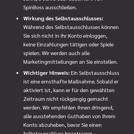
SpinBoss ausschließen.
Wirkung des Selbstausschlusses:
Während des Selbstausschlusses können
Sie sich nicht in Ihr Konto einloggen,
keine Einzahlungen tätigen oder Spiele
spielen. Wir werden auch alle
Marketingmitteilungen an Sie einstellen.
Wichtiger Hinweis:
Ein Selbstausschluss
ist eine ernsthafte Maßnahme. Sobald er
aktiviert ist, kann er für den gewählten
Zeitraum nicht rückgängig gemacht
werden. Wir empfehlen Ihnen dringend,
alle ausstehenden Guthaben von Ihrem
Konto abzuheben, bevor Sie einen
Selbstausschluss beantragen.