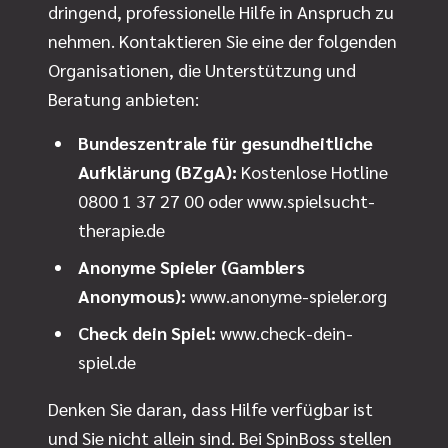
dringend, professionelle Hilfe in Anspruch zu
nehmen. Kontaktieren Sie eine der folgenden
Organisationen, die Unterstützung und
Beratung anbieten:
Bundeszentrale für gesundheitliche
Aufklärung (BZgA):
Kostenlose Hotline
0800 1 37 27 00 oder www.spielsucht-
therapie.de
Anonyme Spieler (Gamblers
Anonymous):
www.anonyme-spieler.org
Check dein Spiel:
www.check-dein-
spiel.de
Denken Sie daran, dass Hilfe verfügbar ist
und Sie nicht allein sind. Bei SpinBoss stellen