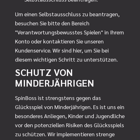
Um einen Selbstausschluss zu beantragen,
besuchen Sie bitte den Bereich
"Verantwortungsbewusstes Spielen" in Ihrem
Konto oder kontaktieren Sie unseren
Kundenservice. Wir sind hier, um Sie bei
diesem wichtigen Schritt zu unterstützen.
SCHUTZ VON
MINDERJÄHRIGEN
SpinBoss ist strengstens gegen das
Glücksspiel von Minderjährigen. Es ist uns ein
besonderes Anliegen, Kinder und Jugendliche
vor den potenziellen Risiken des Glücksspiels
zu schützen. Wir implementieren strenge