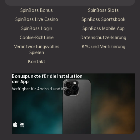
SpinBoss Bonus
SpinBoss Slots
SpinBoss Live Casino
SpinBoss Sportsbook
SpinBoss Login
SpinBoss Mobile App
Cookie-Richtlinie
Datenschutzerklärung
Verantwortungsvolles
KYC und Verifizierung
Spielen
Kontakt
Bonuspunkte für die Installation
der App
Verfügbar für Android und iOS