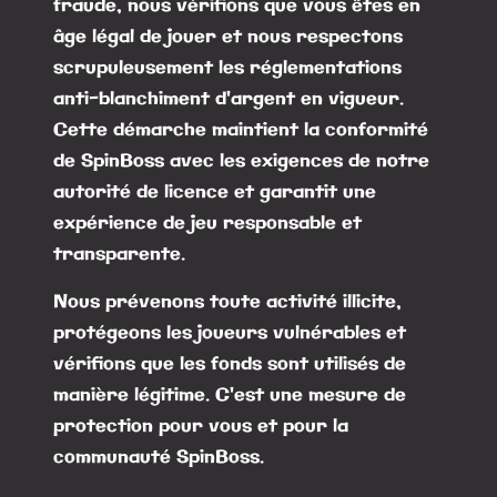
fraude, nous vérifions que vous êtes en
âge légal de jouer et nous respectons
scrupuleusement les réglementations
anti-blanchiment d'argent en vigueur.
Cette démarche maintient la conformité
de SpinBoss avec les exigences de notre
autorité de licence et garantit une
expérience de jeu responsable et
transparente.
Nous prévenons toute activité illicite,
protégeons les joueurs vulnérables et
vérifions que les fonds sont utilisés de
manière légitime. C'est une mesure de
protection pour vous et pour la
communauté SpinBoss.