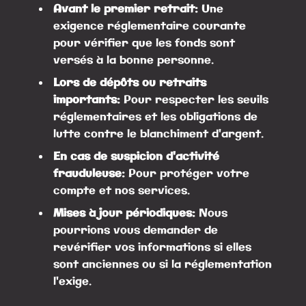
Avant le premier retrait:
Une
exigence réglementaire courante
pour vérifier que les fonds sont
versés à la bonne personne.
Lors de dépôts ou retraits
importants:
Pour respecter les seuils
réglementaires et les obligations de
lutte contre le blanchiment d'argent.
En cas de suspicion d'activité
frauduleuse:
Pour protéger votre
compte et nos services.
Mises à jour périodiques:
Nous
pourrions vous demander de
revérifier vos informations si elles
sont anciennes ou si la réglementation
l'exige.