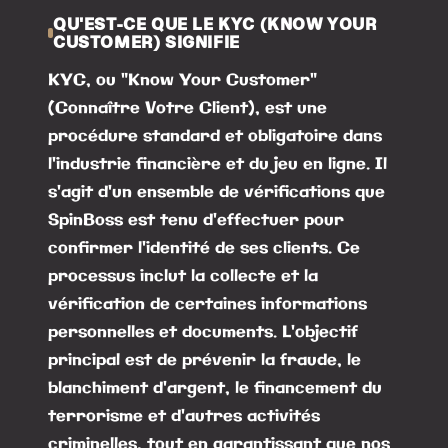
QU'EST-CE QUE LE KYC (KNOW YOUR
CUSTOMER) SIGNIFIE
KYC, ou "Know Your Customer"
(Connaître Votre Client), est une
procédure standard et obligatoire dans
l'industrie financière et du jeu en ligne. Il
s'agit d'un ensemble de vérifications que
SpinBoss est tenu d'effectuer pour
confirmer l'identité de ses clients. Ce
processus inclut la collecte et la
vérification de certaines informations
personnelles et documents. L'objectif
principal est de prévenir la fraude, le
blanchiment d'argent, le financement du
terrorisme et d'autres activités
criminelles, tout en garantissant que nos