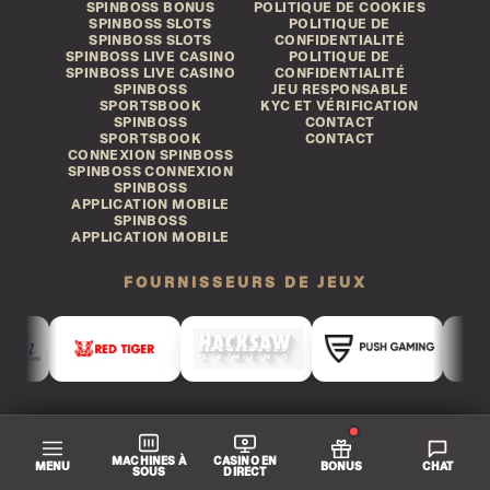
SPINBOSS BONUS
POLITIQUE DE COOKIES
SPINBOSS SLOTS
POLITIQUE DE
SPINBOSS SLOTS
CONFIDENTIALITÉ
SPINBOSS LIVE CASINO
POLITIQUE DE
SPINBOSS LIVE CASINO
CONFIDENTIALITÉ
SPINBOSS
JEU RESPONSABLE
SPORTSBOOK
KYC ET VÉRIFICATION
SPINBOSS
CONTACT
SPORTSBOOK
CONTACT
CONNEXION SPINBOSS
SPINBOSS CONNEXION
SPINBOSS
APPLICATION MOBILE
SPINBOSS
APPLICATION MOBILE
FOURNISSEURS DE JEUX
MÉTHODES DE PAIEMENT ACCEPTÉES
MACHINES À
CASINO EN
MENU
BONUS
CHAT
SOUS
DIRECT