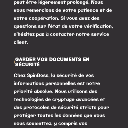
peut être légèrement prolongé. Nous
vous remercions de votre patience et de
votre coopération. Si vous avez des
questions sur l'état de votre vérification,
n'hésitez pas à contacter notre service
client.
GARDER VOS DOCUMENTS EN
SÉCURITÉ
Chez SpinBoss, la sécurité de vos
informations personnelles est notre
priorité absolue. Nous utilisons des
technologies de cryptage avancées et
des protocoles de sécurité stricts pour
protéger toutes les données que vous
nous soumettez, y compris vos