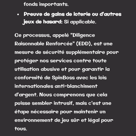
fonds importants.
Preuve de gains de loterie ou d'autres
jeux de hasard:
Si applicable.
Ce processus, appelé "Diligence
Raisonnable Renforcée" (EDD), est une
mesure de sécurité supplémentaire pour
protéger nos services contre toute
utilisation abusive et pour garantir la
conformité de SpinBoss avec les lois
internationales anti-blanchiment
d'argent. Nous comprenons que cela
puisse sembler intrusif, mais c'est une
étape nécessaire pour maintenir un
environnement de jeu sûr et légal pour
tous.