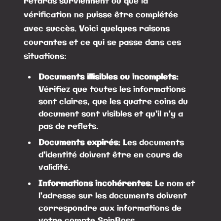
retards surviennent ou que la
vérification ne puisse être complétée
avec succès. Voici quelques raisons
courantes et ce qui se passe dans ces
situations:
Documents illisibles ou incomplets:
Vérifiez que toutes les informations
sont claires, que les quatre coins du
document sont visibles et qu'il n'y a
pas de reflets.
Documents expirés:
Les documents
d'identité doivent être en cours de
validité.
Informations incohérentes:
Le nom et
l'adresse sur les documents doivent
correspondre aux informations de
votre compte SpinBoss.