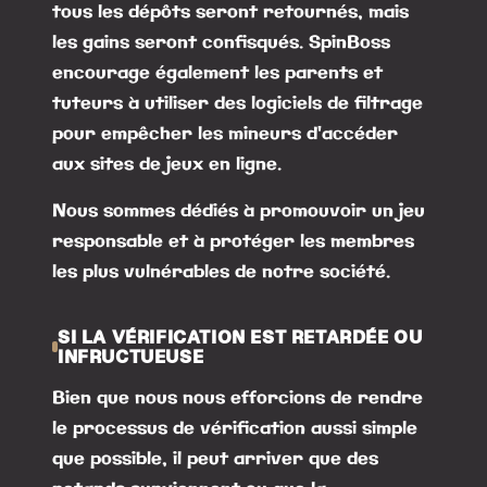
tous les dépôts seront retournés, mais
les gains seront confisqués. SpinBoss
encourage également les parents et
tuteurs à utiliser des logiciels de filtrage
pour empêcher les mineurs d'accéder
aux sites de jeux en ligne.
Nous sommes dédiés à promouvoir un jeu
responsable et à protéger les membres
les plus vulnérables de notre société.
SI LA VÉRIFICATION EST RETARDÉE OU
INFRUCTUEUSE
Bien que nous nous efforcions de rendre
le processus de vérification aussi simple
que possible, il peut arriver que des