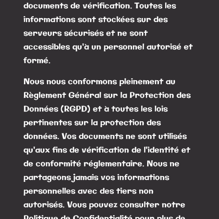
documents de vérification. Toutes les
informations sont stockées sur des
serveurs sécurisés et ne sont
accessibles qu'à un personnel autorisé et
formé.
Nous nous conformons pleinement au
Règlement Général sur la Protection des
Données (RGPD) et à toutes les lois
pertinentes sur la protection des
données. Vos documents ne sont utilisés
qu'aux fins de vérification de l'identité et
de conformité réglementaire. Nous ne
partageons jamais vos informations
personnelles avec des tiers non
autorisés. Vous pouvez consulter notre
Politique de Confidentialité pour plus de