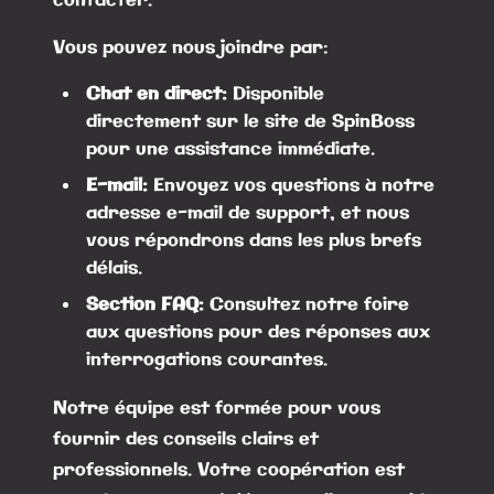
contacter.
Vous pouvez nous joindre par:
Chat en direct:
Disponible
directement sur le site de SpinBoss
pour une assistance immédiate.
E-mail:
Envoyez vos questions à notre
adresse e-mail de support, et nous
vous répondrons dans les plus brefs
délais.
Section FAQ:
Consultez notre foire
aux questions pour des réponses aux
interrogations courantes.
Notre équipe est formée pour vous
fournir des conseils clairs et
professionnels. Votre coopération est