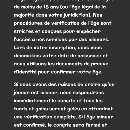
de moins de 18 ans (ou l'âge légal de la
majorité dans votre juridiction). Nos
procédures de vérification de l'âge sont
strictes et conçues pour empêcher
l'accès à nos services par des mineurs.
Lors de votre inscription, nous vous
demandons votre date de naissance et
nous utilisons les documents de preuve
d'identité pour confirmer votre âge.
Si nous avons des raisons de croire qu'un
joueur est mineur, nous suspendrons
immédiatement le compte et tous les
fonds et gains seront gelés en attendant
une vérification complète. Si l'âge mineur
est confirmé, le compte sera fermé et