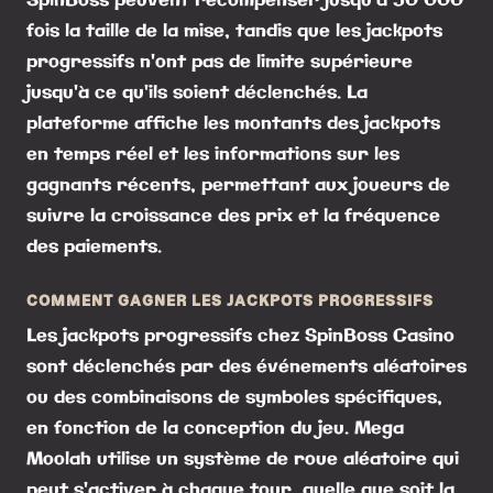
SpinBoss peuvent récompenser jusqu'à 50 000
fois la taille de la mise, tandis que les jackpots
progressifs n'ont pas de limite supérieure
jusqu'à ce qu'ils soient déclenchés. La
plateforme affiche les montants des jackpots
en temps réel et les informations sur les
gagnants récents, permettant aux joueurs de
suivre la croissance des prix et la fréquence
des paiements.
COMMENT GAGNER LES JACKPOTS PROGRESSIFS
Les jackpots progressifs chez SpinBoss Casino
sont déclenchés par des événements aléatoires
ou des combinaisons de symboles spécifiques,
en fonction de la conception du jeu. Mega
Moolah utilise un système de roue aléatoire qui
peut s'activer à chaque tour, quelle que soit la