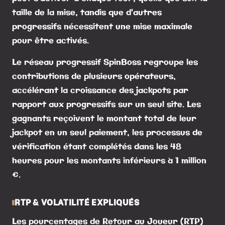
taille de la mise, tandis que d'autres
progressifs nécessitent une mise maximale
pour être activés.
Le réseau progressif SpinBoss regroupe les
contributions de plusieurs opérateurs,
accélérant la croissance des jackpots par
rapport aux progressifs sur un seul site. Les
gagnants reçoivent le montant total de leur
jackpot en un seul paiement, les processus de
vérification étant complétés dans les 48
heures pour les montants inférieurs à 1 million
€.
RTP & VOLATILITÉ EXPLIQUÉS
Les pourcentages de Retour au Joueur (RTP)