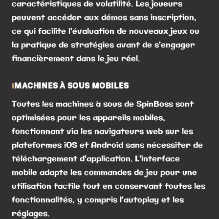
caractéristiques de volatilité. Les joueurs
peuvent accéder aux démos sans inscription,
ce qui facilite l'évaluation de nouveaux jeux ou
la pratique de stratégies avant de s'engager
financièrement dans le jeu réel.
MACHINES À SOUS MOBILES
Toutes les machines à sous de SpinBoss sont
optimisées pour les appareils mobiles,
fonctionnant via les navigateurs web sur les
plateformes iOS et Android sans nécessiter de
téléchargement d'application. L'interface
mobile adapte les commandes de jeu pour une
utilisation tactile tout en conservant toutes les
fonctionnalités, y compris l'autoplay et les
réglages.