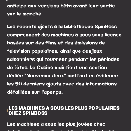
anticipé aux versions bêta avant leur sortie
sur le marché.
Les récents ajouts à la bibliothèque SpinBoss
comprennent des machines à sous sous licence
basées sur des films et des émissions de
télévision populaires, ainsi que des jeux
saisonniers qui tournent pendant les périodes
de fêtes. Le Casino maintient une section
dédiée "Nouveaux Jeux" mettant en évidence
les 50 derniers ajouts avec des informations
détaillées sur l'aperçu.
LES MACHINES À SOUS LES PLUS POPULAIRES
CHEZ SPINBOSS
Les machines à sous les plus jouées chez