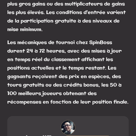
plus gros gains ou des multiplicateurs de gains
les plus élevés. Les conditions d'entrée varient
de la participation gratuite à des niveaux de
mise minimum.
Les mécaniques de tournoi chez SpinBoss
durent 24 à 72 heures, avec des mises à jour
en temps réel du classement affichant les
positions actuelles et le temps restant. Les
gagnants reçoivent des prix en espèces, des
tours gratuits ou des crédits bonus, les 50 à
100 meilleurs joueurs obtenant des
récompenses en fonction de leur position finale.