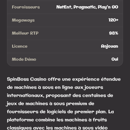
SpinBoss
NetEnt, Pragmatic, Play'n GO
Fournisseurs
Jackpots & Machines à sous progressives
04
RTP & Volatilité Expliqués
05
120+
Megaways
Megaways, Achat de Bonus & Fonctionnalités
06
98%
Meilleur RTP
Spéciales
Machines à sous gratuites / Jeu de
Anjouan
Licence
07
démonstration
Oui
Mode Démo
Machines à sous mobiles
08
Tournois et Courses de Machines à Sous
09
SpinBoss Casino offre une expérience étendue
de machines à sous en ligne aux joueurs
internationaux, proposant des centaines de
jeux de machines à sous premium de
fournisseurs de logiciels de premier plan. La
plateforme combine les machines à fruits
classiques avec les machines à sous vidéo