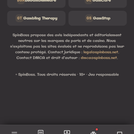
BeGambleAware
GamCare
BGA
GC
Gambling Therapy
GamStop
GT
GS
SpinBoss propose des avis indépendants et éditorialement
neutres sur les marques de paris et de casino. Nous
n'exploitons pas les sites évalués et ne reproduisons pas leur
contenu protégé. Contact juridique :
legal@spinboss.net
.
Contact DMCA et droit d'auteur :
dmca@spinboss.net
.
© SpinBoss. Tous droits réservés · 18+ · Jeu responsable