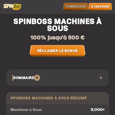
CONNEXION
S'INSCRIRE
SPINBOSS MACHINES À
SOUS
100% jusqu'à 500 €
RÉCLAMER LE BONUS
+
SOMMAIRE
9
Découvrir la bibliothèque de machines à sous
01
Sélection de machines à sous et fournisseurs
SPINBOSS MACHINES À SOUS RÉSUMÉ
02
de logiciels
3,000+
Machines à Sous
Les Machines à Sous les Plus Populaires chez
03