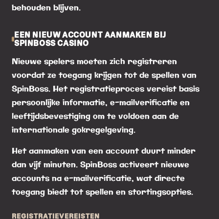
behouden blijven.
EEN NIEUW ACCOUNT AANMAKEN BIJ
SPINBOSS CASINO
Nieuwe spelers moeten zich registreren
voordat ze toegang krijgen tot de spellen van
SpinBoss. Het registratieproces vereist basis
persoonlijke informatie, e-mailverificatie en
leeftijdsbevestiging om te voldoen aan de
internationale gokregelgeving.
Het aanmaken van een account duurt minder
dan vijf minuten. SpinBoss activeert nieuwe
accounts na e-mailverificatie, wat directe
toegang biedt tot spellen en stortingsopties.
REGISTRATIEVEREISTEN