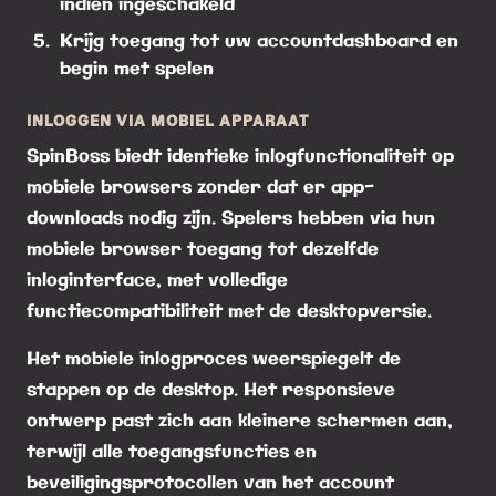
indien ingeschakeld
Krijg toegang tot uw accountdashboard en
begin met spelen
INLOGGEN VIA MOBIEL APPARAAT
SpinBoss biedt identieke inlogfunctionaliteit op
mobiele browsers zonder dat er app-
downloads nodig zijn. Spelers hebben via hun
mobiele browser toegang tot dezelfde
inloginterface, met volledige
functiecompatibiliteit met de desktopversie.
Het mobiele inlogproces weerspiegelt de
stappen op de desktop. Het responsieve
ontwerp past zich aan kleinere schermen aan,
terwijl alle toegangsfuncties en
beveiligingsprotocollen van het account