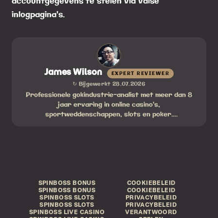
accountgegevens te stelen via valse
inlogpagina's.
James Wilson
EXPERT REVIEWER
↻ Bijgewerkt 28.07.2026
Professionele gokindustrie-analist met meer dan 8
jaar ervaring in online casino's,
sportweddenschappen, slots en poker.
Gespecialiseerd in bonusvoorwaarden,
uitbetalingssnelheid, eerlijkheidsaudits en regelgeving
voor spelersbescherming.
SPINBOSS BONUS
COOKIEBELEID
SPINBOSS BONUS
COOKIEBELEID
SPINBOSS SLOTS
PRIVACYBELEID
SPINBOSS SLOTS
PRIVACYBELEID
SPINBOSS LIVE CASINO
VERANTWOORD