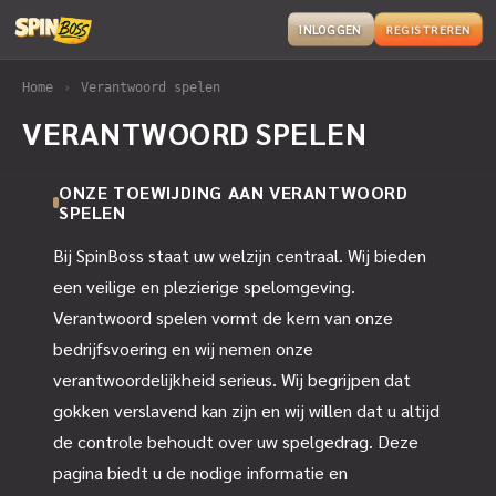
INLOGGEN
REGISTREREN
Home
›
Verantwoord spelen
VERANTWOORD SPELEN
ONZE TOEWIJDING AAN VERANTWOORD
SPELEN
Bij SpinBoss staat uw welzijn centraal. Wij bieden
een veilige en plezierige spelomgeving.
Verantwoord spelen vormt de kern van onze
bedrijfsvoering en wij nemen onze
verantwoordelijkheid serieus. Wij begrijpen dat
gokken verslavend kan zijn en wij willen dat u altijd
de controle behoudt over uw spelgedrag. Deze
pagina biedt u de nodige informatie en