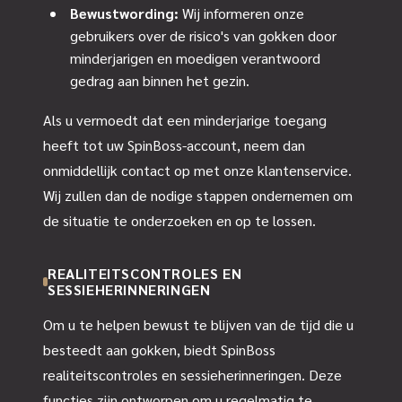
Bewustwording:
Wij informeren onze
gebruikers over de risico's van gokken door
minderjarigen en moedigen verantwoord
gedrag aan binnen het gezin.
Als u vermoedt dat een minderjarige toegang
heeft tot uw SpinBoss-account, neem dan
onmiddellijk contact op met onze klantenservice.
Wij zullen dan de nodige stappen ondernemen om
de situatie te onderzoeken en op te lossen.
REALITEITSCONTROLES EN
SESSIEHERINNERINGEN
Om u te helpen bewust te blijven van de tijd die u
besteedt aan gokken, biedt SpinBoss
realiteitscontroles en sessieherinneringen. Deze
functies zijn ontworpen om u regelmatig te