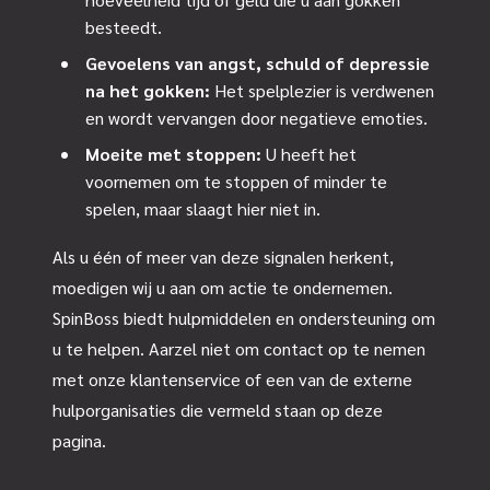
besteedt.
Gevoelens van angst, schuld of depressie
na het gokken:
Het spelplezier is verdwenen
en wordt vervangen door negatieve emoties.
Moeite met stoppen:
U heeft het
voornemen om te stoppen of minder te
spelen, maar slaagt hier niet in.
Als u één of meer van deze signalen herkent,
moedigen wij u aan om actie te ondernemen.
SpinBoss biedt hulpmiddelen en ondersteuning om
u te helpen. Aarzel niet om contact op te nemen
met onze klantenservice of een van de externe
hulporganisaties die vermeld staan op deze
pagina.