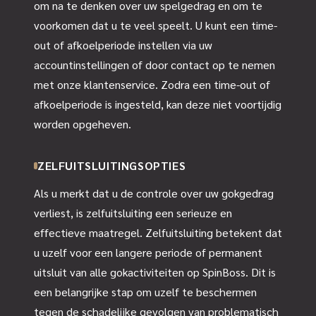
om na te denken over uw spelgedrag en om te
voorkomen dat u te veel speelt. U kunt een time-
out of afkoelperiode instellen via uw
accountinstellingen of door contact op te nemen
met onze klantenservice. Zodra een time-out of
afkoelperiode is ingesteld, kan deze niet voortijdig
worden opgeheven.
ZELFUITSLUITINGSOPTIES
Als u merkt dat u de controle over uw gokgedrag
verliest, is zelfuitsluiting een serieuze en
effectieve maatregel. Zelfuitsluiting betekent dat
u uzelf voor een langere periode of permanent
uitsluit van alle gokactiviteiten op SpinBoss. Dit is
een belangrijke stap om uzelf te beschermen
tegen de schadelijke gevolgen van problematisch