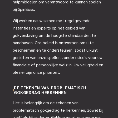
hulpmiddelen om verantwoord te kunnen spelen
bij SpinBoss.
Wij werken nauw samen met regelgevende
instanties en experts op het gebied van
gokverslaving om de hoogste standaarden te
handhaven. Ons beleid is ontworpen om u te
beschermen en te ondersteunen, zodat u kunt
genieten van onze spellen zonder risico's voor uw
financiële of persoonlijke welzijn. Uw veiligheid en
plezier zijn onze prioriteit.
DE TEKENEN VAN PROBLEMATISCH
GOKGEDRAG HERKENNEN
Het is belangrijk om de tekenen van
problematisch gokgedrag te herkennen, zowel bij
uzelf als bij anderen. Gokken moet een vorm van