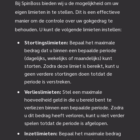
Bij SpinBoss bieden wij u de mogelijkheid om uw
eigen limieten in te stellen. Dit is een effectieve
manier om de controle over uw gokgedrag te
behouden. U kunt de volgende limieten instellen:
Stortingslimieten:
Bepaal het maximale
bedrag dat u binnen een bepaalde periode
(dagelijks, wekelijks of maandelijks) kunt
storten. Zodra deze limiet is bereikt, kunt u
geen verdere stortingen doen totdat de
periode is verstreken.
Verlieslimieten:
Stel een maximale
hoeveelheid geld in die u bereid bent te
verliezen binnen een bepaalde periode. Zodra
u dit bedrag heeft verloren, kunt u niet verder
spelen totdat de periode is afgelopen.
Inzetlimieten:
Bepaal het maximale bedrag