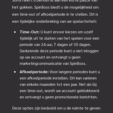
het gokken. SpinBoss biedt u de mogelijkheid om
een time-out of afkoelperiode in te stellen. Dit is
een tijdelijke onderbreking van uw spelactiviteit:
Time-Out:
U kunt ervoor kiezen om uzelf
tijdelijk uit te sluiten van het spelen voor een
periode van 24 uur, 7 dagen of 30 dagen.
Gedurende deze periode kunt u niet inloggen
op uw account en ontvangt u geen
marketingcommunicatie van SpinBoss.
Afkoelperiode:
Voor langere periodes kunt u
een afkoelperiode instellen. Dit kan variëren
van enkele maanden tot een jaar. Net als bij
een time-out, wordt uw account geblokkeerd
en ontvangt u geen promotionele berichten.
Deze opties zijn bedoeld om u de ruimte te geven