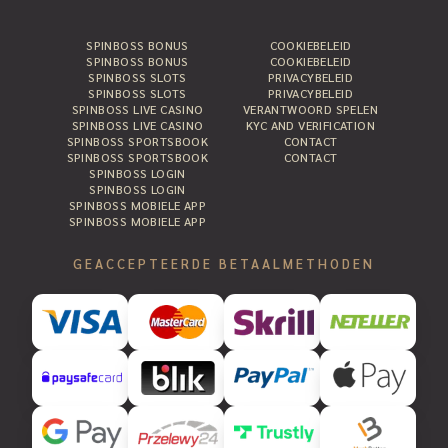
SPINBOSS BONUS
COOKIEBELEID
SPINBOSS BONUS
COOKIEBELEID
SPINBOSS SLOTS
PRIVACYBELEID
SPINBOSS SLOTS
PRIVACYBELEID
SPINBOSS LIVE CASINO
VERANTWOORD SPELEN
SPINBOSS LIVE CASINO
KYC AND VERIFICATION
SPINBOSS SPORTSBOOK
CONTACT
SPINBOSS SPORTSBOOK
CONTACT
SPINBOSS LOGIN
SPINBOSS LOGIN
SPINBOSS MOBIELE APP
SPINBOSS MOBIELE APP
GEACCEPTEERDE BETAALMETHODEN