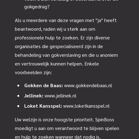
gokgedrag?
Als u meerdere van deze vragen met "ja" heeft
beantwoord, raden wij u sterk aan om
professionele hulp te zoeken. Er zijn diverse
organisaties die gespecialiseerd zijn in de
behandeling van gokverslaving en die u anoniem
en vertrouwelijk kunnen helpen. Enkele
voorbeelden zijn:
Gokken de Baas:
www.gokkendebaas.nl
Jellinek:
www.jellinek.nl
Loket Kansspel:
www.loketkansspel.nl
Uw welzijn is onze hoogste prioriteit. SpinBoss
moedigt u aan om verantwoord te blijven spelen
en hulp te zoeken wanneer dat nodig is.