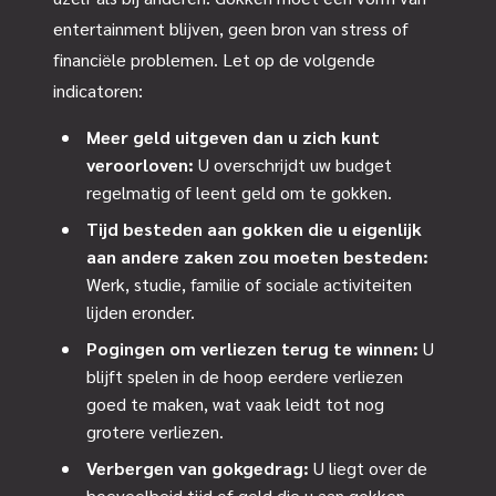
entertainment blijven, geen bron van stress of
financiële problemen. Let op de volgende
indicatoren:
Meer geld uitgeven dan u zich kunt
veroorloven:
U overschrijdt uw budget
regelmatig of leent geld om te gokken.
Tijd besteden aan gokken die u eigenlijk
aan andere zaken zou moeten besteden:
Werk, studie, familie of sociale activiteiten
lijden eronder.
Pogingen om verliezen terug te winnen:
U
blijft spelen in de hoop eerdere verliezen
goed te maken, wat vaak leidt tot nog
grotere verliezen.
Verbergen van gokgedrag:
U liegt over de
hoeveelheid tijd of geld die u aan gokken