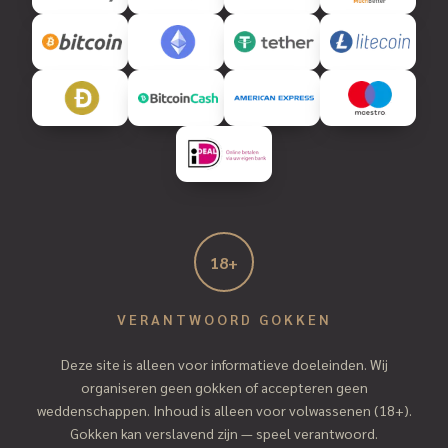
18+
SpinBoss Support
VERANTWOORD GOKKEN
Online — reactie binnen ~1 min
Deze site is alleen voor informatieve doeleinden. Wij
organiseren geen gokken of accepteren geen
weddenschappen. Inhoud is alleen voor volwassenen (18+).
Gokken kan verslavend zijn — speel verantwoord.