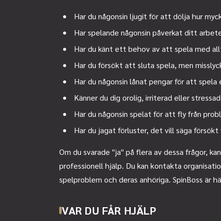
Har du någonsin ljugit för att dölja hur my
Har spelande någonsin påverkat ditt arbete,
Har du känt ett behov av att spela med al
Har du försökt att sluta spela, men misslyc
Har du någonsin lånat pengar för att spela e
Känner du dig orolig, irriterad eller stressa
Har du någonsin spelat för att fly från prob
Har du jagat förluster, det vill säga försökt
Om du svarade "ja" på flera av dessa frågor, ka
professionell hjälp. Du kan kontakta organisati
spelproblem och deras anhöriga. SpinBoss är här
VAR DU FÅR HJÄLP