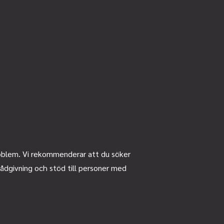
problem. Vi rekommenderar att du söker
rådgivning och stöd till personer med