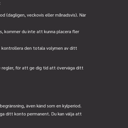
:
od (dagligen, veckovis eller månadsvis). När
s, kommer du inte att kunna placera fler
 kontrollera den totala volymen av ditt
regler, för att ge dig tid att överväga ditt
sbegränsning, även känd som en kylperiod.
nga ditt konto permanent. Du kan välja att