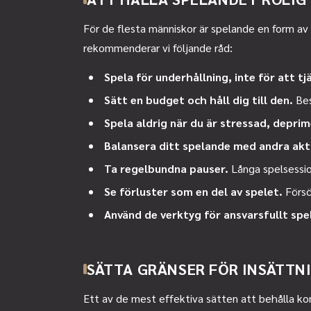
För de flesta människor är spelande en form av u
rekommenderar vi följande råd:
Spela för underhållning, inte för att t
Sätt en budget och håll dig till den.
Bes
Spela aldrig när du är stressad, deprim
Balansera ditt spelande med andra akti
Ta regelbundna pauser.
Långa spelsession
Se förluster som en del av spelet.
Försök
Använd de verktyg för ansvarsfullt sp
SÄTTA GRÄNSER FÖR INSÄTTN
Ett av de mest effektiva sätten att behålla kont