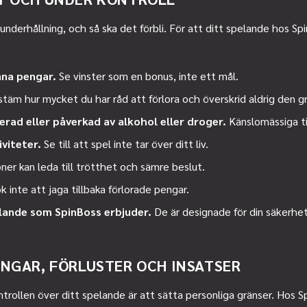
nderhållning, och så ska det förbli. För att ditt spelande hos Spi
jäna pengar.
Se vinster som en bonus, inte ett mål.
täm hur mycket du har råd att förlora och överskrid aldrig den g
erad eller påverkad av alkohol eller droger.
Känslomässiga ti
viteter.
Se till att spel inte tar över ditt liv.
er kan leda till trötthet och sämre beslut.
 inte att jaga tillbaka förlorade pengar.
elande som SpinBoss erbjuder.
De är designade för din säkerhet
INGAR, FÖRLUSTER OCH INSATSER
rollen över ditt spelande är att sätta personliga gränser. Hos Sp