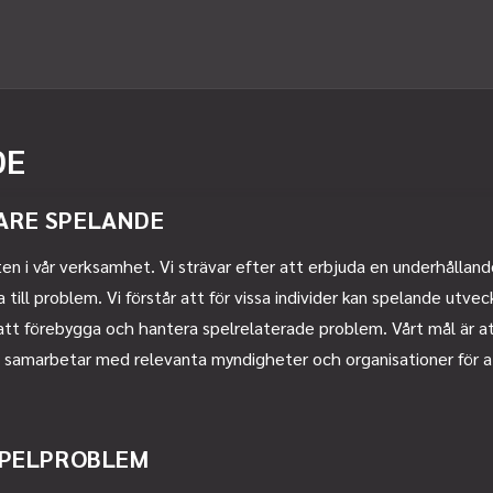
DE
ARE SPELANDE
en i vår verksamhet. Vi strävar efter att erbjuda en underhålland
a till problem. Vi förstår att för vissa individer kan spelande utvec
tt förebygga och hantera spelrelaterade problem. Vårt mål är att
Vi samarbetar med relevanta myndigheter och organisationer för at
SPELPROBLEM