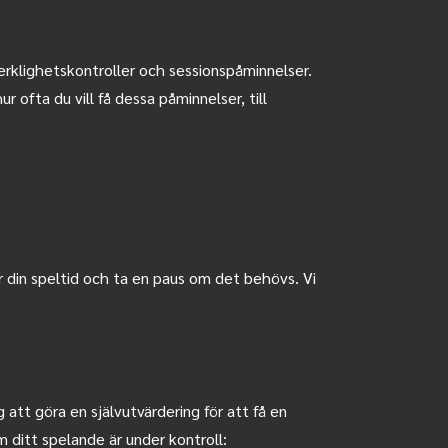
 verklighetskontroller och sessionspåminnelser.
 ofta du vill få dessa påminnelser, till
r din speltid och ta en paus om det behövs. Vi
 att göra en självutvärdering för att få en
m ditt spelande är under kontroll: