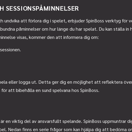
H SESSIONSPÅMINNELSER
och undvika att förlora dig i spelet, erbjuder SpinBoss verktyg för
undna påminnelser om hur länge du har spelat. Du kan ställa in hur
minnelse visas, kommer den att informera dig om:
 sessionen.
la eller logga ut. Detta ger dig en möjlighet att reflektera öve
för att bibehålla en sund spelvana hos SpinBoss.
r en viktig del av ansvarsfullt spelande. SpinBoss uppmuntrar dig
 spel. Nedan finns en serie frågor som kan hjälpa dig att bedöma o