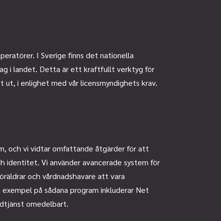
eratörer. I Sverige finns det nationella
 i landet. Detta är ett kraftfullt verktyg för
pt ut, i enlighet med vår licensmyndighets krav.
rm, och vi vidtar omfattande åtgärder för att
ch identitet. Vi använder avancerade system för
föräldrar och vårdnadshavare att vara
gra exempel på sådana program inkluderar Net
undtjänst omedelbart.