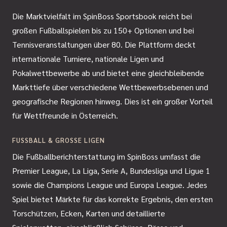
Die Marktvielfalt im SpinBoss Sportsbook reicht bei
großen Fußballspielen bis zu 150+ Optionen und bei
Tennisveranstaltungen über 80. Die Plattform deckt
internationale Turniere, nationale Ligen und
Pokalwettbewerbe ab und bietet eine gleichbleibende
Markttiefe über verschiedene Wettbewerbsebenen und
geografische Regionen hinweg. Dies ist ein großer Vorteil
für Wettfreunde in Österreich.
FUSSBALL & GROSSE LIGEN
Die Fußballberichterstattung im SpinBoss umfasst die
Premier League, La Liga, Serie A, Bundesliga und Ligue 1
sowie die Champions League und Europa League. Jedes
Spiel bietet Märkte für das korrekte Ergebnis, den ersten
Torschützen, Ecken, Karten und detaillierte