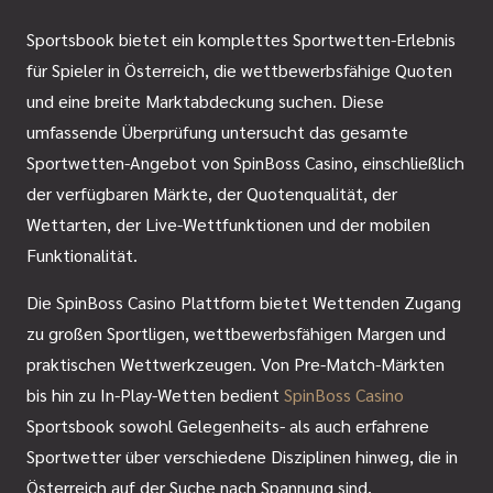
Spielerschutzvorschriften.
Sportsbook bietet ein komplettes Sportwetten-Erlebnis
für Spieler in Österreich, die wettbewerbsfähige Quoten
und eine breite Marktabdeckung suchen. Diese
umfassende Überprüfung untersucht das gesamte
Sportwetten-Angebot von SpinBoss Casino, einschließlich
der verfügbaren Märkte, der Quotenqualität, der
Wettarten, der Live-Wettfunktionen und der mobilen
Funktionalität.
Die SpinBoss Casino Plattform bietet Wettenden Zugang
zu großen Sportligen, wettbewerbsfähigen Margen und
praktischen Wettwerkzeugen. Von Pre-Match-Märkten
bis hin zu In-Play-Wetten bedient
SpinBoss Casino
Sportsbook sowohl Gelegenheits- als auch erfahrene
Sportwetter über verschiedene Disziplinen hinweg, die in
Österreich auf der Suche nach Spannung sind.