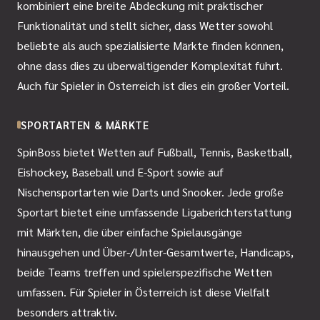
kombiniert eine breite Abdeckung mit praktischer
Funktionalität und stellt sicher, dass Wetter sowohl
beliebte als auch spezialisierte Märkte finden können,
ohne dass dies zu überwältigender Komplexität führt.
Auch für Spieler in Österreich ist dies ein großer Vorteil.
SPORTARTEN & MÄRKTE
SpinBoss bietet Wetten auf Fußball, Tennis, Basketball,
Eishockey, Baseball und E-Sport sowie auf
Nischensportarten wie Darts und Snooker. Jede große
Sportart bietet eine umfassende Ligaberichterstattung
mit Märkten, die über einfache Spielausgänge
hinausgehen und Über-/Unter-Gesamtwerte, Handicaps,
beide Teams treffen und spielerspezifische Wetten
umfassen. Für Spieler in Österreich ist diese Vielfalt
besonders attraktiv.