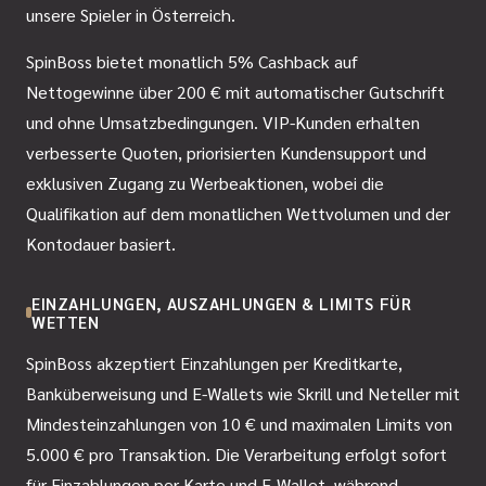
unsere Spieler in Österreich.
SpinBoss bietet monatlich 5% Cashback auf
Nettogewinne über 200 € mit automatischer Gutschrift
und ohne Umsatzbedingungen. VIP-Kunden erhalten
verbesserte Quoten, priorisierten Kundensupport und
exklusiven Zugang zu Werbeaktionen, wobei die
Qualifikation auf dem monatlichen Wettvolumen und der
Kontodauer basiert.
EINZAHLUNGEN, AUSZAHLUNGEN & LIMITS FÜR
WETTEN
SpinBoss akzeptiert Einzahlungen per Kreditkarte,
Banküberweisung und E-Wallets wie Skrill und Neteller mit
Mindesteinzahlungen von 10 € und maximalen Limits von
5.000 € pro Transaktion. Die Verarbeitung erfolgt sofort
für Einzahlungen per Karte und E-Wallet, während