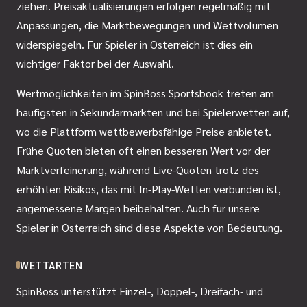
ziehen. Preisaktualisierungen erfolgen regelmäßig mit
Anpassungen, die Marktbewegungen und Wettvolumen
widerspiegeln. Für Spieler in Österreich ist dies ein
wichtiger Faktor bei der Auswahl.
Wertmöglichkeiten im SpinBoss Sportsbook treten am
häufigsten in Sekundärmärkten und bei Spielerwetten auf,
wo die Plattform wettbewerbsfähige Preise anbietet.
Frühe Quoten bieten oft einen besseren Wert vor der
Marktverfeinerung, während Live-Quoten trotz des
erhöhten Risikos, das mit In-Play-Wetten verbunden ist,
angemessene Margen beibehalten. Auch für unsere
Spieler in Österreich sind diese Aspekte von Bedeutung.
WETTARTEN
SpinBoss unterstützt Einzel-, Doppel-, Dreifach- und