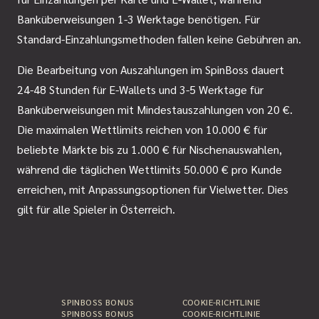
Banküberweisungen 1-3 Werktage benötigen. Für
Standard-Einzahlungsmethoden fallen keine Gebühren an.
Die Bearbeitung von Auszahlungen im SpinBoss dauert
24-48 Stunden für E-Wallets und 3-5 Werktage für
Banküberweisungen mit Mindestauszahlungen von 20 €.
Die maximalen Wettlimits reichen von 10.000 € für
beliebte Märkte bis zu 1.000 € für Nischenauswahlen,
während die täglichen Wettlimits 50.000 € pro Kunde
erreichen, mit Anpassungsoptionen für Vielwetter. Dies
gilt für alle Spieler in Österreich.
SPINBOSS BONUS
COOKIE-RICHTLINIE
SPINBOSS BONUS
COOKIE-RICHTLINIE