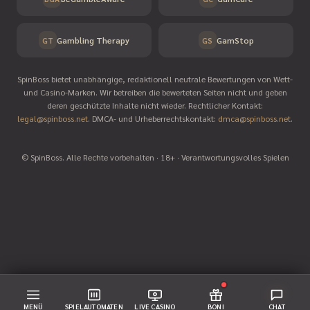
Gambling Therapy
GamStop
GT
GS
SpinBoss bietet unabhängige, redaktionell neutrale Bewertungen von Wett-
und Casino-Marken. Wir betreiben die bewerteten Seiten nicht und geben
deren geschützte Inhalte nicht wieder. Rechtlicher Kontakt:
legal@spinboss.net
. DMCA- und Urheberrechtskontakt:
dmca@spinboss.net
.
© SpinBoss. Alle Rechte vorbehalten · 18+ · Verantwortungsvolles Spielen
MENÜ
SPIELAUTOMATEN
LIVE CASINO
BONI
CHAT