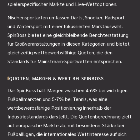
spielerspezifischer Märkte und Live-Wettoptionen.
Nischensportarten umfassen Darts, Snooker, Radsport
und Wintersport mit einer fokussierten Marktauswahl.
SpinBoss bietet eine gleichbleibende Berichterstattung
für Großveranstaltungen in diesen Kategorien und bietet
gleichzeitig wettbewerbsfähige Quoten, die den
Standards für Mainstream-Sportwetten entsprechen.
QUOTEN, MARGEN & WERT BEI SPINBOSS
Das SpinBoss hält Margen zwischen 4-6% bei wichtigen
Fußballmärkten und 5-7% bei Tennis, was eine
wettbewerbsfähige Positionierung innerhalb der
Industriestandards darstellt. Die Quotenberechnung zielt
auf europäische Märkte ab, mit besonderer Stärke bei
Fußballligen, die internationales Wettinteresse auf sich