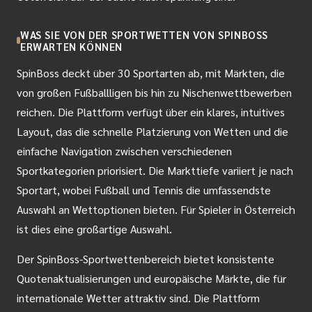
WAS SIE VON DER SPORTWETTEN VON SPINBOSS
ERWARTEN KÖNNEN
SpinBoss deckt über 30 Sportarten ab, mit Märkten, die
von großen Fußballligen bis hin zu Nischenwettbewerben
reichen. Die Plattform verfügt über ein klares, intuitives
Layout, das die schnelle Platzierung von Wetten und die
einfache Navigation zwischen verschiedenen
Sportkategorien priorisiert. Die Markttiefe variiert je nach
Sportart, wobei Fußball und Tennis die umfassendste
Auswahl an Wettoptionen bieten. Für Spieler in Österreich
ist dies eine großartige Auswahl.
Der SpinBoss-Sportwettenbereich bietet konsistente
Quotenaktualisierungen und europäische Märkte, die für
internationale Wetter attraktiv sind. Die Plattform