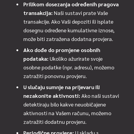
Prilikom dosezanja određenih pragova
transakcija:
Naši sustavi prate Vaše
transakcije. Ako Vaši depoziti ili isplate
dosegnu određene kumulativne iznose,
može biti zatražena dodatna provjera.
Ako dođe do promjene osobnih
podataka:
Ukoliko ažurirate svoje
osobne podatke (npr. adresu), možemo
zatražiti ponovnu provjeru.
U slučaju sumnje na prijevaru ili
nezakonite aktivnosti:
Ako naši sustavi
detektiraju bilo kakve neuobičajene
aktivnosti na Vašem računu, možemo
zatražiti dodatnu provjeru.
Periodične provjere:
U skladu s