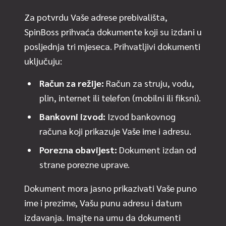
Za potvrdu Vaše adrese prebivališta,
SpinBoss prihvaća dokumente koji su izdani u
posljednja tri mjeseca. Prihvatljivi dokumenti
uključuju:
Račun za režije:
Račun za struju, vodu,
plin, internet ili telefon (mobilni ili fiksni).
Bankovni izvod:
Izvod bankovnog
računa koji prikazuje Vaše ime i adresu.
Porezna obavijest:
Dokument izdan od
strane porezne uprave.
Dokument mora jasno prikazivati Vaše puno
ime i prezime, Vašu punu adresu i datum
izdavanja. Imajte na umu da dokumenti