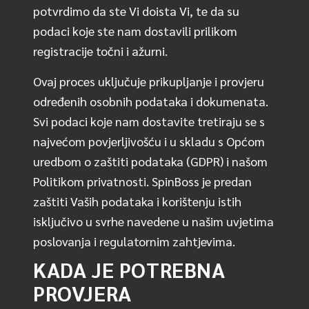
potvrdimo da ste Vi doista Vi, te da su
podaci koje ste nam dostavili prilikom
registracije točni i ažurni.
Ovaj proces uključuje prikupljanje i provjeru
određenih osobnih podataka i dokumenata.
Svi podaci koje nam dostavite tretiraju se s
najvećom povjerljivošću i u skladu s Općom
uredbom o zaštiti podataka (GDPR) i našom
Politikom privatnosti. SpinBoss je predan
zaštiti Vaših podataka i korištenju istih
isključivo u svrhe navedene u našim uvjetima
poslovanja i regulatornim zahtjevima.
KADA JE POTREBNA
PROVJERA