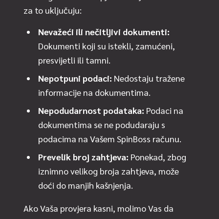
za to uključuju:
Nevažeći ili nečitljivi dokumenti:
Dokumenti koji su istekli, zamućeni,
presvijetli ili tamni.
Nepotpuni podaci:
Nedostaju tražene
informacije na dokumentima.
Nepodudarnost podataka:
Podaci na
dokumentima se ne podudaraju s
podacima na Vašem SpinBoss računu.
Prevelik broj zahtjeva:
Ponekad, zbog
iznimno velikog broja zahtjeva, može
doći do manjih kašnjenja.
Ako Vaša provjera kasni, molimo Vas da