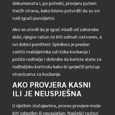
dokumenata i, po potrebi, provjeru putem
trećih strana, kako bismo potvrdili da su svi
naši igrači punoljetni.
Ako se utvrdi da je igrač mlađi od zakonske
dobi, njegov račun će biti odmah zatvoren, a
svi dobici poništeni. SpinBoss je predan
zaštiti maloljetnika od rizika kockanja i
potiče roditelje i skrbnike da koriste alate za
roditeljsku kontrolu kako bi spriječili pristup
stranicama za kockanje.
AKO PROVJERA KASNI
ILI JE NEUSPJEŠNA
U rijetkim slučajevima, proces provjere može
biti odgođen ili neuspješan. Najčešći razlozi