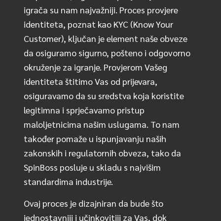
igrača su nam najvažniji. Proces provjere
identiteta, poznat kao KYC (Know Your
Customer), ključan je element naše obveze
da osiguramo sigurno, pošteno i odgovorno
okruženje za igranje. Provjerom Vašeg
identiteta štitimo Vas od prijevara,
osiguravamo da su sredstva koja koristite
legitimna i sprječavamo pristup
maloljetnicima našim uslugama. To nam
također pomaže u ispunjavanju naših
zakonskih i regulatornih obveza, tako da
SpinBoss posluje u skladu s najvišim
standardima industrije.
Ovaj proces je dizajniran da bude što
jednostavniji i učinkovitiji za Vas, dok