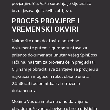
povjerljivošću. Vaša suradnja je ključna za
brzo rješavanje takvih zahtjeva.
PROCES PROVJERE I
VREMENSKI OKVIRI
Nakon što nam dostavite potrebne
dokumente putem sigurnog sustava za
prijenos dokumenata unutar Vašeg SpinBoss
računa, naš tim za provjeru će ih pregledati.
Cilj nam je obraditi sve zahtjeve za provjeru u
najkraćem mogućem roku, obično unutar
24-48 sati od primitka svih traženih
dokumenata.
Molimo Vas da imate na umu da vrijeme
obrade može varirati ovisno o broju pristiglih