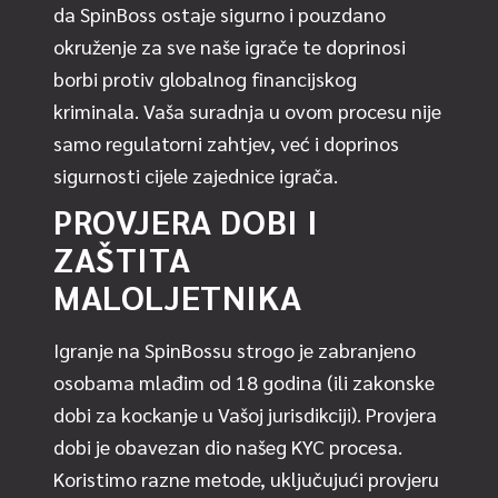
da SpinBoss ostaje sigurno i pouzdano
okruženje za sve naše igrače te doprinosi
borbi protiv globalnog financijskog
kriminala. Vaša suradnja u ovom procesu nije
samo regulatorni zahtjev, već i doprinos
sigurnosti cijele zajednice igrača.
PROVJERA DOBI I
ZAŠTITA
MALOLJETNIKA
Igranje na SpinBossu strogo je zabranjeno
osobama mlađim od 18 godina (ili zakonske
dobi za kockanje u Vašoj jurisdikciji). Provjera
dobi je obavezan dio našeg KYC procesa.
Koristimo razne metode, uključujući provjeru