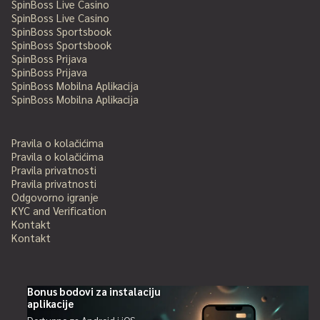
SpinBoss Live Casino
SpinBoss Live Casino
SpinBoss Sportsbook
SpinBoss Sportsbook
SpinBoss Prijava
SpinBoss Prijava
SpinBoss Mobilna Aplikacija
SpinBoss Mobilna Aplikacija
Pravila o kolačićima
Pravila o kolačićima
Pravila privatnosti
Pravila privatnosti
Odgovorno igranje
KYC and Verification
Kontakt
Kontakt
Bonus bodovi za instalaciju
aplikacije