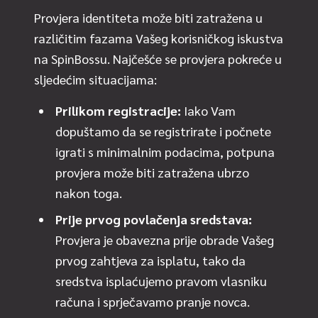
Provjera identiteta može biti zatražena u
različitim fazama Vašeg korisničkog iskustva
na SpinBossu. Najčešće se provjera pokreće u
sljedećim situacijama:
Prilikom registracije:
Iako Vam
dopuštamo da se registrirate i počnete
igrati s minimalnim podacima, potpuna
provjera može biti zatražena ubrzo
nakon toga.
Prije prvog povlačenja sredstava:
Provjera je obavezna prije obrade Vašeg
prvog zahtjeva za isplatu, tako da
sredstva isplaćujemo pravom vlasniku
računa i sprječavamo pranje novca.