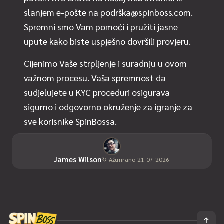
slanjem e-pošte na podrška@spinboss.com.
Spremni smo Vam pomoći i pružiti jasne
upute kako biste uspješno dovršili provjeru.
Cijenimo Vaše strpljenje i suradnju u ovom
važnom procesu. Vaša spremnost da
sudjelujete u KYC proceduri osigurava
sigurno i odgovorno okruženje za igranje za
sve korisnike SpinBossa.
James Wilson
↻ Ažurirano 21.07.2026