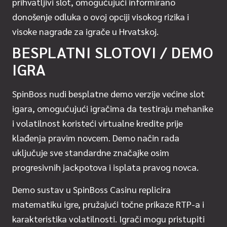
prihvatljivi slot, omogućujući informirano
donošenje odluka o ovoj opciji visokog rizika i
visoke nagrade za igrače u Hrvatskoj.
BESPLATNI SLOTOVI / DEMO
IGRA
SpinBoss nudi besplatne demo verzije većine slot
igara, omogućujući igračima da testiraju mehanike
i volatilnost koristeći virtualne kredite prije
klađenja pravim novcem. Demo način rada
uključuje sve standardne značajke osim
progresivnih jackpotova i isplata pravog novca.
Demo sustav u SpinBoss Casinu replicira
matematiku igre, pružajući točne prikaze RTP-a i
karakteristika volatilnosti. Igrači mogu pristupiti