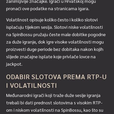
zanimljivije značajke. Igrači u Hrvatskoj mogu
pronaći ove podatke na stranicama igara.
Volatilnost opisuje koliko često i koliko slotovi
isplaćuju tijekom sesija. Slotovi niske volatilnosti
na SpinBossu pružaju česte male dobitke pogodne
za duže igranje, dok igre visoke volatilnosti mogu
proizvesti duge periode bez dobitaka nakon kojih
slijede značajne isplate koje privlače lovce na
jackpot.
ODABIR SLOTOVA PREMA RTP-U
I VOLATILNOSTI
Međunarodni igrači koji traže duže sesije igranja
trebali bi dati prednost slotovima s visokim RTP-
om i niskom volatilnosti na SpinBossu, kao što su