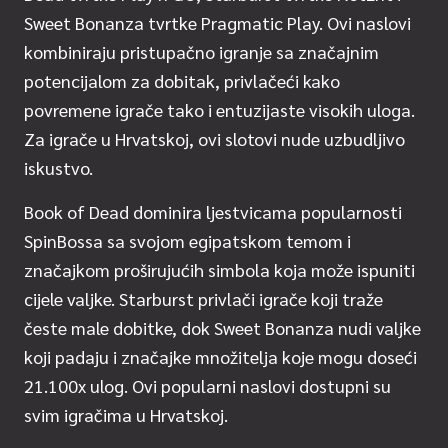
Sweet Bonanza tvrtke Pragmatic Play. Ovi naslovi
kombiniraju pristupačno igranje sa značajnim
potencijalom za dobitak, privlačeći kako
povremene igrače tako i entuzijaste visokih uloga.
Za igrače u Hrvatskoj, ovi slotovi nude uzbudljivo
iskustvo.
Book of Dead dominira ljestvicama popularnosti
SpinBossa sa svojom egipatskom temom i
značajkom proširujućih simbola koja može ispuniti
cijele valjke. Starburst privlači igrače koji traže
česte male dobitke, dok Sweet Bonanza nudi valjke
koji padaju i značajke množitelja koje mogu doseći
21.100x ulog. Ovi popularni naslovi dostupni su
svim igračima u Hrvatskoj.