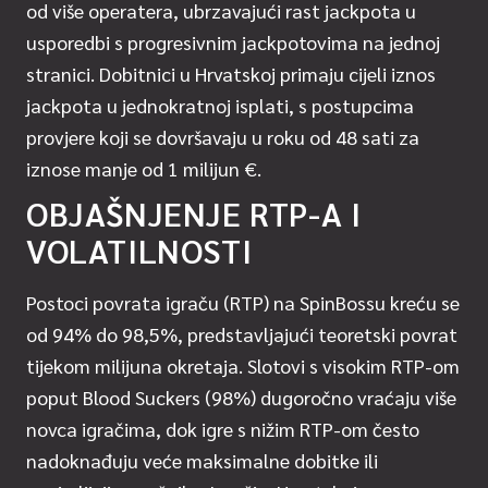
od više operatera, ubrzavajući rast jackpota u
usporedbi s progresivnim jackpotovima na jednoj
stranici. Dobitnici u Hrvatskoj primaju cijeli iznos
jackpota u jednokratnoj isplati, s postupcima
provjere koji se dovršavaju u roku od 48 sati za
iznose manje od 1 milijun €.
OBJAŠNJENJE RTP-A I
VOLATILNOSTI
Postoci povrata igraču (RTP) na SpinBossu kreću se
od 94% do 98,5%, predstavljajući teoretski povrat
tijekom milijuna okretaja. Slotovi s visokim RTP-om
poput Blood Suckers (98%) dugoročno vraćaju više
novca igračima, dok igre s nižim RTP-om često
nadoknađuju veće maksimalne dobitke ili