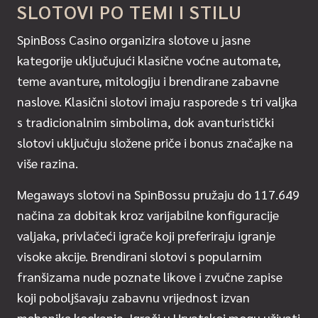
SLOTOVI PO TEMI I STILU
SpinBoss Casino organizira slotove u jasne
kategorije uključujući klasične voćne automate,
teme avanture, mitologiju i brendirane zabavne
naslove. Klasični slotovi imaju rasporede s tri valjka
s tradicionalnim simbolima, dok avanturistički
slotovi uključuju složene priče i bonus značajke na
više razina.
Megaways slotovi na SpinBossu pružaju do 117.649
načina za dobitak kroz varijabilne konfiguracije
valjaka, privlačeći igrače koji preferiraju igranje
visoke akcije. Brendirani slotovi s popularnim
franšizama nude poznate likove i zvučne zapise
koji poboljšavaju zabavnu vrijednost izvan
mehanike kockanja. Igrači u Hrvatskoj mogu uživati