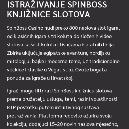
ISTRAŽIVANJE SPINBOSS
KNJIŽNICE SLOTOVA
SpinBoss Casino nudi preko 800 naslova slot igara,
od klasičnih igara s tri koluta do složenih video
slotova sa šest koluta i tisućama isplatnih linija.
Zbirka uključuje egipatske avanture, nordijsku
mitologiju, bajke i moderne teme, uz tradicionalne
voćkice i klasike u Vegas stilu. Ovo je bogata
ponuda za igrače u Hrvatskoj.
Igrači mogu filtrirati SpinBoss knjižnicu slotova
prema pružatelju usluga, temi, razini volatilnosti i
RTP postotku putem intuitivnog sustava
pretraživanja. Platforma redovito ažurira svoju
kolekciju, dodajući 15-20 novih naslova mjesečno,