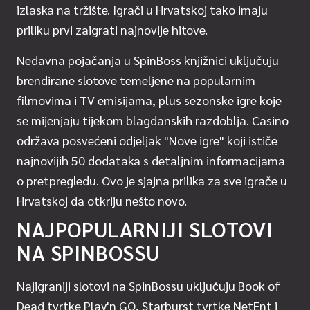
izlaska na tržište. Igrači u Hrvatskoj tako imaju
priliku prvi zaigrati najnovije hitove.
Nedavna pojačanja u SpinBoss knjižnici uključuju
brendirane slotove temeljene na popularnim
filmovima i TV emisijama, plus sezonske igre koje
se mijenjaju tijekom blagdanskih razdoblja. Casino
održava posvećeni odjeljak "Nove igre" koji ističe
najnovijih 50 dodataka s detaljnim informacijama
o pretpregledu. Ovo je sjajna prilika za sve igrače u
Hrvatskoj da otkriju nešto novo.
NAJPOPULARNIJI SLOTOVI
NA SPINBOSSU
Najigraniji slotovi na SpinBossu uključuju Book of
Dead tvrtke Play'n GO, Starburst tvrtke NetEnt i