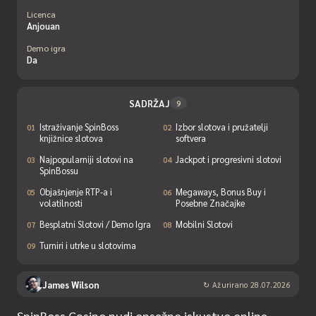
Licenca
Anjouan
Demo igra
Da
SADRŽAJ
9
Istraživanje SpinBoss
Izbor slotova i pružatelji
01
02
knjižnice slotova
softvera
Najpopularniji slotovi na
Jackpot i progresivni slotovi
03
04
SpinBossu
Objašnjenje RTP-a i
Megaways, Bonus Buy i
05
06
volatilnosti
Posebne Značajke
Besplatni Slotovi / Demo Igra
Mobilni Slotovi
07
08
Turniri i utrke u slotovima
09
James Wilson
↻ Ažurirano 28.07.2026
SpinBoss Casino nudi opsežno iskustvo online