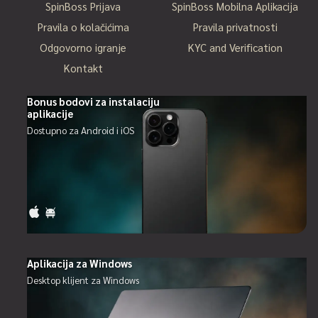
SpinBoss Prijava
SpinBoss Mobilna Aplikacija
Pravila o kolačićima
Pravila privatnosti
Odgovorno igranje
KYC and Verification
Kontakt
Bonus bodovi za instalaciju
aplikacije
Dostupno za Android i iOS
Aplikacija za Windows
Desktop klijent za Windows