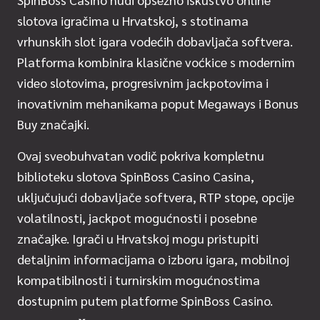
slotova igračima u Hrvatskoj, s stotinama
vrhunskih slot igara vodećih dobavljača softvera.
Platforma kombinira klasične voćkice s modernim
video slotovima, progresivnim jackpotovima i
inovativnim mehanikama poput Megaways i Bonus
Buy značajki.
Ovaj sveobuhvatan vodič pokriva kompletnu
biblioteku slotova SpinBoss Casino Casina,
uključujući dobavljače softvera, RTP stope, opcije
volatilnosti, jackpot mogućnosti i posebne
značajke. Igrači u Hrvatskoj mogu pristupiti
detaljnim informacijama o izboru igara, mobilnoj
kompatibilnosti i turnirskim mogućnostima
dostupnim putem platforme
SpinBoss Casino
.