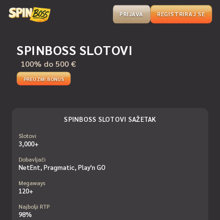
PRIJAVA
REGISTRIRAJ SE
SPINBOSS SLOTOVI
100% do 500 €
PREUZMI BONUS
SPINBOSS SLOTOVI SAŽETAK
Slotovi
3,000+
Dobavljači
NetEnt, Pragmatic, Play'n GO
Megaways
120+
Najbolji RTP
98%