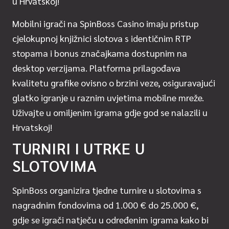
u Hrvatskoj!
Mobilni igrači na SpinBoss Casino imaju pristup
cjelokupnoj knjižnici slotova s identičnim RTP
stopama i bonus značajkama dostupnim na
desktop verzijama. Platforma prilagođava
kvalitetu grafike ovisno o brzini veze, osiguravajući
glatko igranje u raznim uvjetima mobilne mreže.
Uživajte u omiljenim igrama gdje god se nalazili u
Hrvatskoj!
TURNIRI I UTRKE U
SLOTOVIMA
SpinBoss organizira tjedne turnire u slotovima s
nagradnim fondovima od 1.000 € do 25.000 €,
gdje se igrači natječu u određenim igrama kako bi