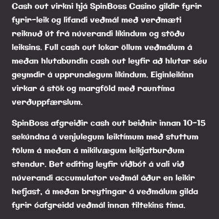
Cash out virkni hjá SpinBoss Casino gildir fyrir
fyrir-leik og lifandi veðmál með verðmæti
reiknuð út frá núverandi líkindum og stöðu
leiksins. Full cash out lokar öllum veðmálum á
meðan hlutabundin cash out leyfir að hlutar séu
geymdir á upprunalegum líkindum. Eiginleikinn
virkar á stök og margföld með rauntíma
verðuppfærslum.
SpinBoss afgreiðir cash out beiðnir innan 10-15
sekúndna á venjulegum leiktímum með stuttum
tölum á meðan á mikilvægum leikjatburðum
stendur. Bet editing leyfir viðbót á vali við
núverandi accumulator veðmál áður en leikir
hefjast, á meðan breytingar á veðmálum gilda
fyrir óafgreidd veðmál innan tiltekins tíma.