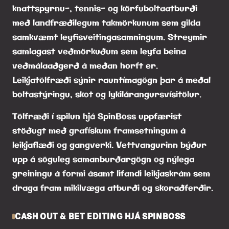
knattspyrnu-, tennis- og körfuboltaatburði
með landfræðilegum takmörkunum sem gilda
samkvæmt leyfisveitingasamningum. Streymir
samlagast veðmörkuðum sem leyfa beina
veðmálaaðgerð á meðan horft er.
Leikjatölfræði sýnir rauntímagögn þar á meðal
boltastýringu, skot og lykilárangursvísitölur.
Tölfræði í spilun hjá SpinBoss uppfærist
stöðugt með grafískum framsetningum á
leikjaflæði og gangverki. Vettvangurinn býður
upp á söguleg samanburðargögn og nýlega
greiningu á formi ásamt lifandi leikjaskrám sem
draga fram mikilvæga atburði og skoraðferðir.
CASH OUT & BET EDITING HJÁ SPINBOSS