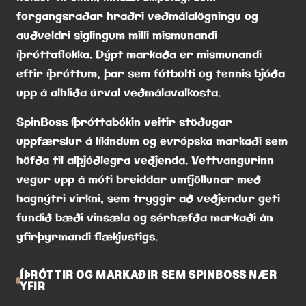
forgangsraðar hraðri veðmálalögningu og
auðveldri siglingum milli mismunandi
íþróttaflokka. Dýpt markaða er mismunandi
eftir íþróttum, þar sem fótbolti og tennis bjóða
upp á alhliða úrval veðmálavalkosta.
SpinBoss íþróttabókin veitir stöðugar
uppfærslur á líkindum og evrópska markaði sem
höfða til alþjóðlegra veðjenda. Vettvangurinn
vegur upp á móti breiddar umfjöllunar með
hagnýtri virkni, sem tryggir að veðjendur geti
fundið bæði vinsæla og sérhæfða markaði án
yfirþyrmandi flækjustigs.
ÍÞRÓTTIR OG MARKAÐIR SEM SPINBOSS NÆR
YFIR