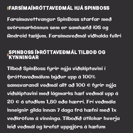
FARSÍMAÍÞRÓTTAVEÐMÁL HJÁ SPINBOSS
Farsímavettvangur SpinBoss starfar með
svörunarhönnun sem er samhæfð iOS og
Android tækjum. Farsímaveðmál viðhalda fullri
SPINBOSS ÍÞRÓTTAVEÐMÁL TILBOÐ OG
KYNNINGAR
Tilboð SpinBoss fyrir nýja viðskiptavini í
íþróttaveðmálum býður upp á 100%
samsvarandi veðmál allt að 100 € fyrir nýja
viðskiptavini með lágmarks hæf veðmál upp á
20 € á stuðlum 1,80 eða hærri. Frí veðmála
inneignir gilda innan 7 daga frá hæfni með 1x
veðkröfum á vinninga. Tilboðið útilokar hverja
leið veðmál og krefst uppgjörs á hæfum