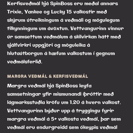
Kerfisveðmál hjá SpinBoss eru meðal annars
Trixie, Yankee og Lucky 15 valkostir með
skýrum útreikningum á veðmáli og mögulegum
tilkynningum um ávöxtun. Vettvangurinn vinnur
úr samsettum veðmálum á skilvirkan hátt með
sjálfvirkri uppgjöri og möguleika á
hlutaútborgun á hæfum valkostum í gegnum
veðmálsferlið.
MARGRA VEÐMÁL & KERFISVEÐMÁL
Margra veðmál hjá SpinBoss leyfa
samsetningar yfir mismunandi íþróttir með
lágmarksstuðla kröfu um 1.20 á hvern valkost.
Vettvangurinn býður upp á tryggingu fyrir
margra veðmál á 5+ valkosta veðmál, þar sem
veðmál eru endurgreidd sem ókeypis veðmál