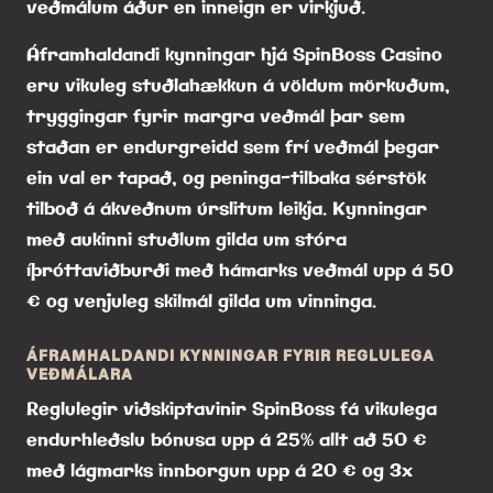
veðmálum áður en inneign er virkjuð.
Áframhaldandi kynningar hjá SpinBoss Casino
eru vikuleg stuðlahækkun á völdum mörkuðum,
tryggingar fyrir margra veðmál þar sem
staðan er endurgreidd sem frí veðmál þegar
ein val er tapað, og peninga-tilbaka sérstök
tilboð á ákveðnum úrslitum leikja. Kynningar
með aukinni stuðlum gilda um stóra
íþróttaviðburði með hámarks veðmál upp á 50
€ og venjuleg skilmál gilda um vinninga.
ÁFRAMHALDANDI KYNNINGAR FYRIR REGLULEGA
VEÐMÁLARA
Reglulegir viðskiptavinir SpinBoss fá vikulega
endurhleðslu bónusa upp á 25% allt að 50 €
með lágmarks innborgun upp á 20 € og 3x