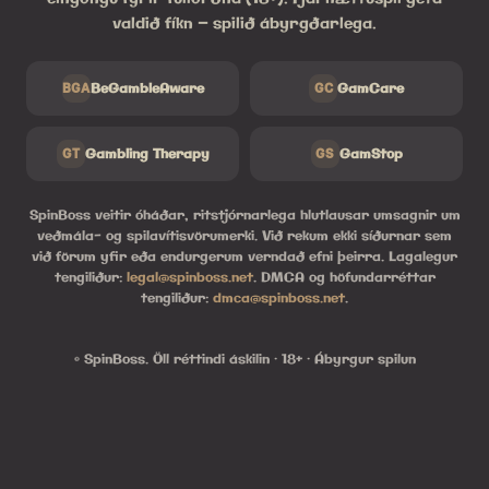
Á netinu — svörum eftir ~1 mín
valdið fíkn — spilið ábyrgðarlega.
BeGambleAware
GamCare
BGA
GC
Gambling Therapy
GamStop
GT
GS
SpinBoss veitir óháðar, ritstjórnarlega hlutlausar umsagnir um
veðmála- og spilavítisvörumerki. Við rekum ekki síðurnar sem
við förum yfir eða endurgerum verndað efni þeirra. Lagalegur
tengiliður:
legal@spinboss.net
. DMCA og höfundarréttar
tengiliður:
dmca@spinboss.net
.
© SpinBoss. Öll réttindi áskilin · 18+ · Ábyrgur spilun