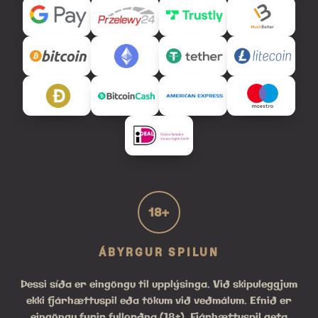
18+
ÁBYRGUR SPILUN
Þessi síða er eingöngu til upplýsinga. Við skipuleggjum
ekki fjárhættuspil eða tökum við veðmálum. Efnið er
SpinBoss Aðstoð
eingöngu fyrir fullorðna (18+). Fjárhættuspil geta