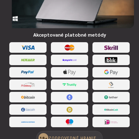
Akceptované platobné metódy
SpinBoss Podpora
Online — odpoveď do ~1 min
ZODPOVEDNÉ HRANIE
18+