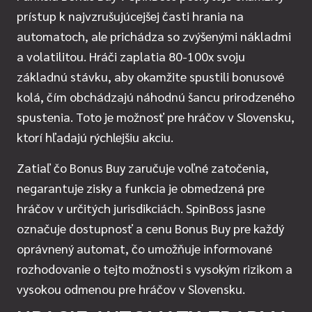
prístup k najvzrušujúcejšej časti hrania na
automatoch, ale prichádza so zvýšenými nákladmi
a volatilitou. Hráči zaplatia 80-100x svoju
základnú stávku, aby okamžite spustili bonusové
kolá, čím obchádzajú náhodnú šancu prirodzeného
spustenia. Toto je možnosť pre hráčov v Slovensku,
ktorí hľadajú rýchlejšiu akciu.
Zatiaľ čo Bonus Buy zaručuje voľné zatočenia,
negarantuje zisky a funkcia je obmedzená pre
hráčov v určitých jurisdikciách. SpinBoss jasne
označuje dostupnosť a cenu Bonus Buy pre každý
oprávnený automat, čo umožňuje informované
rozhodovanie o tejto možnosti s vysokým rizikom a
vysokou odmenou pre hráčov v Slovensku.