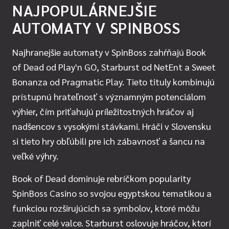
NAJPOPULÁRNEJŠIE
AUTOMATY V SPINBOSS
Najhranejšie automaty v SpinBoss zahŕňajú Book
of Dead od Play'n GO, Starburst od NetEnt a Sweet
Bonanza od Pragmatic Play. Tieto tituly kombinujú
prístupnú hrateľnosť s významným potenciálom
výhier, čím priťahujú príležitostných hráčov aj
nadšencov s vysokými stávkami. Hráči v Slovensku
si tieto hry obľúbili pre ich zábavnosť a šancu na
veľké výhry.
Book of Dead dominuje rebríčkom popularity
SpinBoss Casino so svojou egyptskou tematikou a
funkciou rozširujúcich sa symbolov, ktoré môžu
zaplniť celé valce. Starburst oslovuje hráčov, ktorí