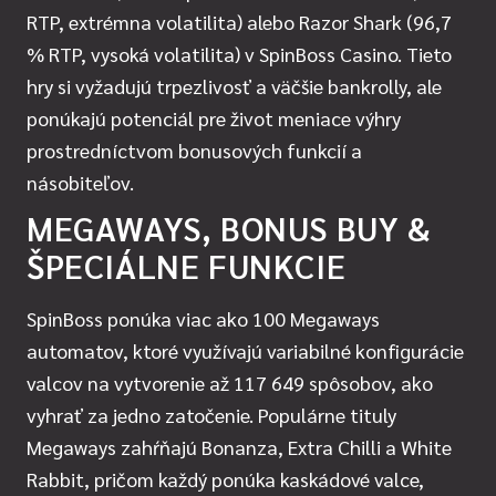
RTP, extrémna volatilita) alebo Razor Shark (96,7
% RTP, vysoká volatilita) v SpinBoss Casino. Tieto
hry si vyžadujú trpezlivosť a väčšie bankrolly, ale
ponúkajú potenciál pre život meniace výhry
prostredníctvom bonusových funkcií a
násobiteľov.
MEGAWAYS, BONUS BUY &
ŠPECIÁLNE FUNKCIE
SpinBoss ponúka viac ako 100 Megaways
automatov, ktoré využívajú variabilné konfigurácie
valcov na vytvorenie až 117 649 spôsobov, ako
vyhrať za jedno zatočenie. Populárne tituly
Megaways zahŕňajú Bonanza, Extra Chilli a White
Rabbit, pričom každý ponúka kaskádové valce,