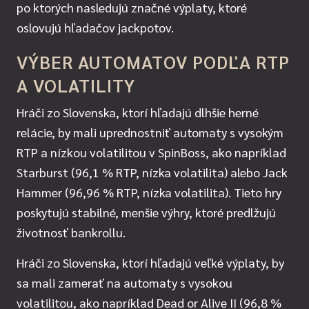
po ktorých nasledujú značné výplaty, ktoré
oslovujú hľadačov jackpotov.
VÝBER AUTOMATOV PODĽA RTP
A VOLATILITY
Hráči zo Slovenska, ktorí hľadajú dlhšie herné
relácie, by mali uprednostniť automaty s vysokým
RTP a nízkou volatilitou v SpinBoss, ako napríklad
Starburst (96,1 % RTP, nízka volatilita) alebo Jack
Hammer (96,96 % RTP, nízka volatilita). Tieto hry
poskytujú stabilné, menšie výhry, ktoré predlžujú
životnosť bankrollu.
Hráči zo Slovenska, ktorí hľadajú veľké výplaty, by
sa mali zamerať na automaty s vysokou
volatilitou, ako napríklad Dead or Alive II (96,8 %