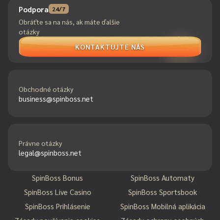
Podpora
24/7
Obráťte sa na nás, ak máte ďalšie
otázky
KONTAKTUJTE NÁS
Obchodné otázky
business@spinboss.net
Právne otázky
legal@spinboss.net
SpinBoss Bonus
SpinBoss Automaty
SpinBoss Live Casino
SpinBoss Sportsbook
SpinBoss Prihlásenie
SpinBoss Mobilná aplikácia