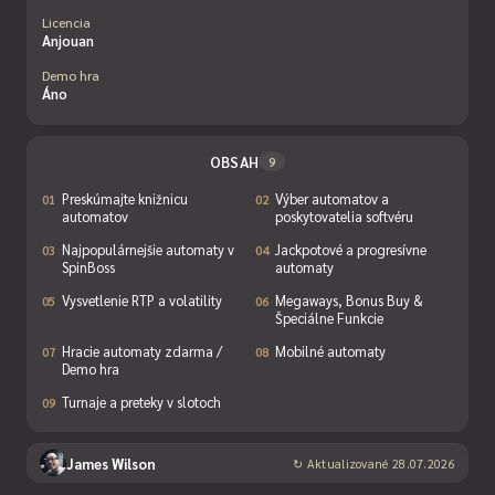
Licencia
Anjouan
Demo hra
Áno
OBSAH
9
Preskúmajte knižnicu
Výber automatov a
01
02
automatov
poskytovatelia softvéru
Najpopulárnejšie automaty v
Jackpotové a progresívne
03
04
SpinBoss
automaty
Vysvetlenie RTP a volatility
Megaways, Bonus Buy &
05
06
Špeciálne Funkcie
Hracie automaty zdarma /
Mobilné automaty
07
08
Demo hra
Turnaje a preteky v slotoch
09
James Wilson
↻ Aktualizované 28.07.2026