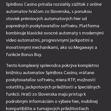
SpinBoss Casino prináša rozsiahly zážitok z online
automatov hráčom zo Slovenska, s ponukou
stoviek prémiových automatových hier od
popredných poskytovateľov softvéru. Platforma
kombinuje klasické ovocné automaty s modernými
video automatmi, progresívnymi jackpotmi a
inovatívnymi mechanikami, ako sú Megaways a
funkcie Bonus Buy.
Tento komplexný sprievodca pokrýva kompletnú
knižnicu automatov SpinBoss Casino, vrátane
poskytovateľov softvéru, miera RTP, možností
volatility, jackpotových príležitostí a špeciálnych
funkcií. Hráči zo Slovenska majú prístup k
podrobným informáciám o výbere hier, mobilnej
kompatibilite a turnajových príležitostiach