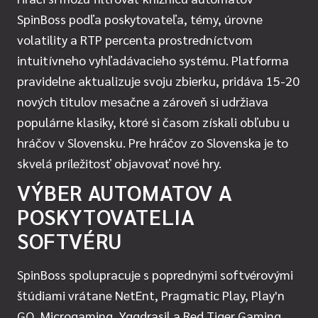
SpinBoss podľa poskytovateľa, témy, úrovne
volatility a RTP percenta prostredníctvom
intuitívneho vyhľadávacieho systému. Platforma
pravidelne aktualizuje svoju zbierku, pridáva 15-20
nových titulov mesačne a zároveň si udržiava
populárne klasiky, ktoré si časom získali obľubu u
hráčov v Slovensku. Pre hráčov zo Slovenska je to
skvelá príležitosť objavovať nové hry.
VÝBER AUTOMATOV A
POSKYTOVATELIA
SOFTVÉRU
SpinBoss spolupracuje s poprednými softvérovými
štúdiami vrátane NetEnt, Pragmatic Play, Play'n
GO, Microgaming, Yggdrasil a Red Tiger Gaming.