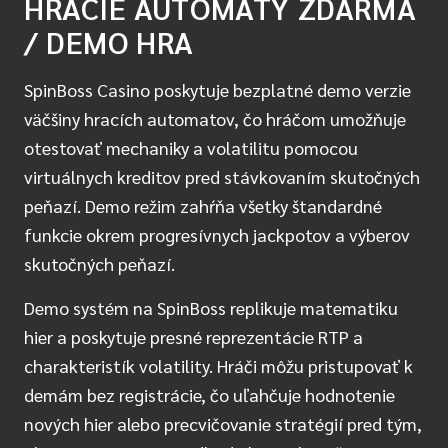
HRACIE AUTOMATY ZDARMA
/ DEMO HRA
SpinBoss Casino poskytuje bezplatné demo verzie
väčšiny hracích automatov, čo hráčom umožňuje
otestovať mechaniky a volatilitu pomocou
virtuálnych kreditov pred stávkovaním skutočných
peňazí. Demo režim zahŕňa všetky štandardné
funkcie okrem progresívnych jackpotov a výberov
skutočných peňazí.
Demo systém na SpinBoss replikuje matematiku
hier a poskytuje presné reprezentácie RTP a
charakteristík volatility. Hráči môžu pristupovať k
demám bez registrácie, čo uľahčuje hodnotenie
nových hier alebo precvičovanie stratégií pred tým,