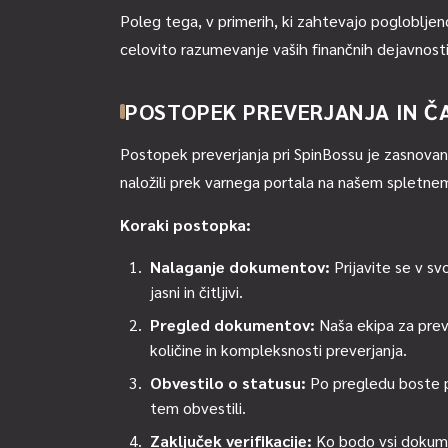
Poleg tega, v primerih, ki zahtevajo pogloblj
celovito razumevanje vaših finančnih dejavnosti
POSTOPEK PREVERJANJA IN ČA
Postopek preverjanja pri SpinBossu je zasnovan 
naložili prek varnega portala na našem spletne
Koraki postopka:
Nalaganje dokumentov:
Prijavite se v s
jasni in čitljivi.
Pregled dokumentov:
Naša ekipa za prev
količine in kompleksnosti preverjanja.
Obvestilo o statusu:
Po pregledu boste pr
tem obvestili.
Zaključek verifikacije:
Ko bodo vsi dokumen