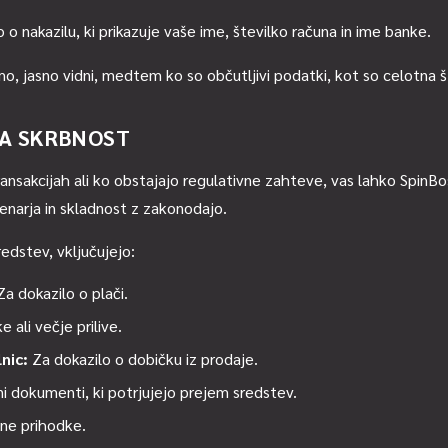
o o nakazilu, ki prikazuje vaše ime, številko računa in ime banke.
, jasno vidni, medtem ko so občutljivi podatki, kot so celotna šte
NA SKRBNOST
ransakcijah ali ko obstajajo regulativne zahteve, vas lahko SpinBos
enarja in skladnost z zakonodajo.
redstev, vključujejo:
a dokazilo o plači.
 ali večje prilive.
nic:
Za dokazilo o dobičku iz prodaje.
i dokumenti, ki potrjujejo prejem sredstev.
pne prihodke.