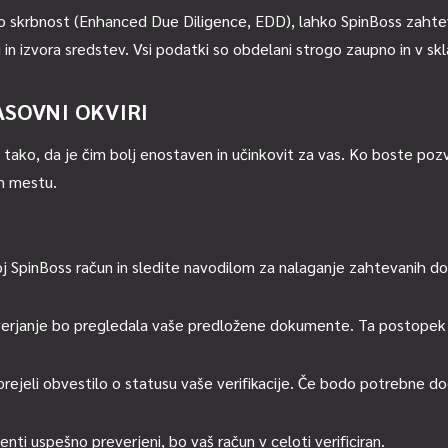
eno skrbnost (Enhanced Due Diligence, EDD), lahko SpinBoss zaht
 in izvora sredstev. Vsi podatki so obdelani strogo zaupno in v s
SOVNI OKVIRI
tako, da je čim bolj enostaven in učinkovit za vas. Ko boste poz
m mestu.
voj SpinBoss račun in sledite navodilom za nalaganje zahtevanih 
erjanje bo pregledala vaše predložene dokumente. Ta postopek o
ejeli obvestilo o statusu vaše verifikacije. Če bodo potrebne d
ti uspešno preverjeni, bo vaš račun v celoti verificiran.