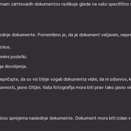
nam zahtevanih dokumentov razlikuje glede na vašo specifično si
lednje dokumente. Pomembno je, da je dokument veljaven, neprek
znice.
bnimi podatki.
a dovoljenja.
epričajte, da so vsi štirje vogali dokumenta vidni, da ni odsevov, ki
vnosti, jasno čitljivi. Vaša fotografija mora biti prav tako jasno vi
Boss sprejema naslednje dokumente. Dokument mora biti izdan v 