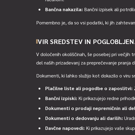
Bančna nakazila:
Bančni izpisek ali potrdil
Pomembno je, da so vsi podatki, ki jih zahtevamo
VIR SREDSTEV IN POGLOBLJE
V določenih okoliščinah, še posebej pri večjih t
del naših prizadevanj za preprečevanje pranja d
Dokumenti, ki lahko služijo kot dokazilo o viru s
Plačilne liste ali pogodbe o zaposlitvi:
Z
Bančni izpiski:
Ki prikazujejo redne prihodke
Dokumenti o prodaji nepremičnin ali del
Dokumenti o dedovanju ali darilih:
Uradn
Davčne napovedi:
Ki prikazujejo vaše sku