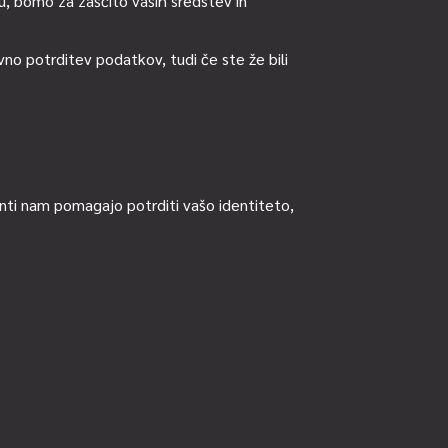
, bomo za zaščito vaših sredstev in
no potrditev podatkov, tudi če ste že bili
ti nam pomagajo potrditi vašo identiteto,