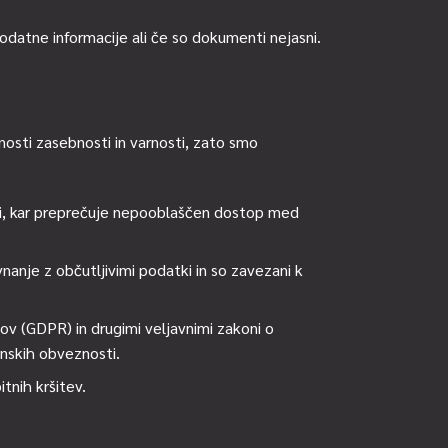
dodatne informacije ali če so dokumenti nejasni.
sti zasebnosti in varnosti, zato smo
jami, kar preprečuje nepooblaščen dostop med
anje z občutljivimi podatki in so zavezani k
v (GDPR) in drugimi veljavnimi zakoni o
onskih obveznosti.
tnih kršitev.