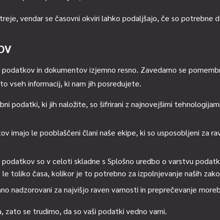
treje, vendar se časovni okviri lahko podaljšajo, če so potrebne 
OV
ih podatkov in dokumentov izjemno resno. Zavedamo se pomembno
to vseh informacij, ki nam jih posredujete.
ni podatki, ki jih naložite, so šifrirani z najnovejšimi tehnologi
imajo le pooblaščeni člani naše ekipe, ki so usposobljeni za ravn
odatkov so v celoti skladne s Splošno uredbo o varstvu podatko
e toliko časa, kolikor je to potrebno za izpolnjevanje naših zak
no nadzorovani za najvišjo raven varnosti in preprečevanje morebi
 zato se trudimo, da so vaši podatki vedno varni.