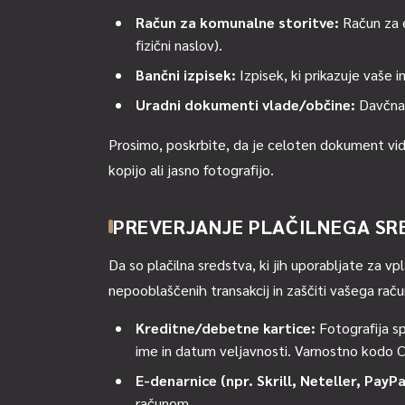
Račun za komunalne storitve:
Račun za el
fizični naslov).
Bančni izpisek:
Izpisek, ki prikazuje vaše 
Uradni dokumenti vlade/občine:
Davčna 
Prosimo, poskrbite, da je celoten dokument vid
kopijo ali jasno fotografijo.
PREVERJANJE PLAČILNEGA SR
Da so plačilna sredstva, ki jih uporabljate za v
nepooblaščenih transakcij in zaščiti vašega rač
Kreditne/debetne kartice:
Fotografija spr
ime in datum veljavnosti. Varnostno kodo CV
E-denarnice (npr. Skrill, Neteller, PayPa
računom.