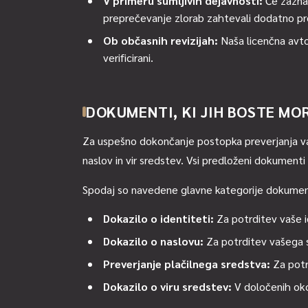
V primeru sumljivih dejavnosti:
Če zaznam
preprečevanje zlorab zahtevali dodatno pr
Ob občasnih revizijah:
Naša licenčna avto
verificirani.
DOKUMENTI, KI JIH BOSTE MO
Za uspešno dokončanje postopka preverjanja va
naslov in vir sredstev. Vsi predloženi dokumenti mor
Spodaj so navedene glavne kategorije dokument
Dokazilo o identiteti:
Za potrditev vaše i
Dokazilo o naslovu:
Za potrditev vašega s
Preverjanje plačilnega sredstva:
Za potr
Dokazilo o viru sredstev:
V določenih oko