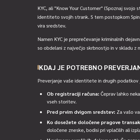
KYC, ali "Know Your Customer" (Spoznaj svojo str
identiteto svojih strank. S tem postopkom SpinBo
vira sredstev.
Namen KYC je preprečevanje kriminalnih dejavno
so obdelani z največjo skrbnostjo in v skladu z
KDAJ JE POTREBNO PREVERJA
Preverjanje vaše identitete in drugih podatkov 
Ob registraciji računa:
Čeprav lahko nekat
vseh storitev.
Pred prvim dvigom sredstev:
Za vašo var
Ko dosežete določene pragove transakc
določene zneske, bodisi pri vplačilih ali izpla