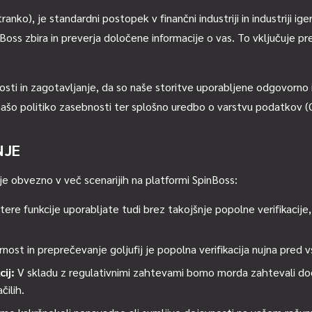
anko), je standardni postopek v finančni industriji in industriji i
ss zbira in preverja določene informacije o vas. To vključuje pre
sti in zagotavljanje, da so naše storitve uporabljene odgovorno i
 našo politiko zasebnosti ter splošno uredbo o varstvu podatkov 
NJE
je obvezno v več scenarijih na platformi SpinBoss:
ere funkcije uporabljate tudi brez takojšnje popolne verifikacije,
nost in preprečevanje goljufij je popolna verifikacija nujna pred
ij:
V skladu z regulativnimi zahtevami bomo morda zahtevali dod
čilih.