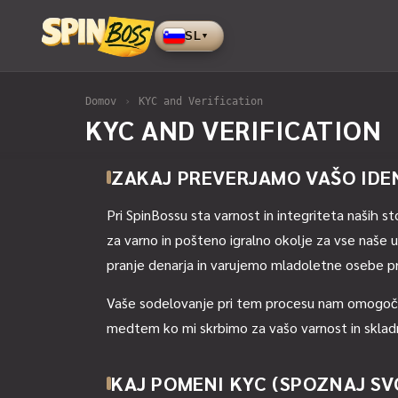
SL
▼
Domov
›
KYC and Verification
KYC AND VERIFICATION
ZAKAJ PREVERJAMO VAŠO IDE
Pri SpinBossu sta varnost in integriteta naših 
za varno in pošteno igralno okolje za vse naše
pranje denarja in varujemo mladoletne osebe pr
Vaše sodelovanje pri tem procesu nam omogoča, 
medtem ko mi skrbimo za vašo varnost in skladn
KAJ POMENI KYC (SPOZNAJ S