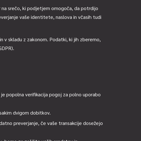
ger na srečo, ki podjetjem omogoča, da potrdijo
verjanje vaše identitete, naslova in včasih tudi
n v skladu z zakonom. Podatki, ki jih zberemo,
(GDPR).
 je popolna verifikacija pogoj za polno uporabo
 vsakim dvigom dobitkov.
atno preverjanje, če vaše transakcije dosežejo