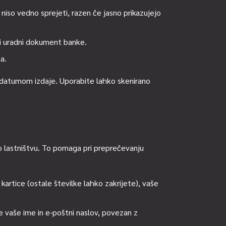
i niso vedno sprejeti, razen če jasno prikazujejo
iti uradni dokument banke.
a.
 datumom izdaje. Uporabite lahko skenirano
 o lastništvu. To pomaga pri preprečevanju
e kartice (ostale številke lahko zakrijete), vaše
e vaše ime in e-poštni naslov, povezan z