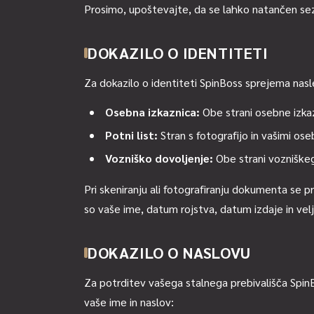
Prosimo, upoštevajte, da se lahko natančen sez
DOKAZILO O IDENTITETI
Za dokazilo o identiteti SpinBoss sprejema nas
Osebna izkaznica:
Obe strani osebne izka
Potni list:
Stran s fotografijo in vašimi ose
Vozniško dovoljenje:
Obe strani vozniškeg
Pri skeniranju ali fotografiranju dokumenta se pr
so vaše ime, datum rojstva, datum izdaje in velja
DOKAZILO O NASLOVU
Za potrditev vašega stalnega prebivališča Spin
vaše ime in naslov: