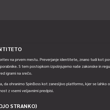
NTITETO
storitev na prvem mestu. Preverjanje identitete, znano tudi kot p
 uporabnike. S tem postopkom izpolnjujemo naše zakonske in regu
ed igrami na srečo.
da ohranimo SpinBoss kot zanesljivo platformo, kjer se lahko os
ost z vsemi veljavnimi predpisi.
VOJO STRANKO)