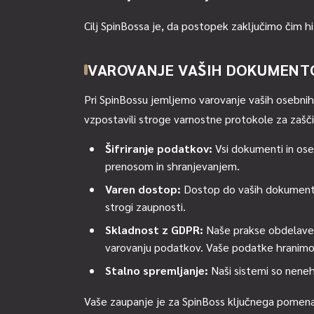
Cilj SpinBossa je, da postopek zaključimo čim hi
VAROVANJE VAŠIH DOKUMENT
Pri SpinBossu jemljemo varovanje vaših osebn
vzpostavili stroge varnostne protokole za zašči
Šifriranje podatkov:
Vsi dokumenti in oseb
prenosom in shranjevanjem.
Varen dostop:
Dostop do vaših dokumentov 
strogi zaupnosti.
Skladnost z GDPR:
Naše prakse obdelave p
varovanju podatkov. Vaše podatke hranimo l
Stalno spremljanje:
Naši sistemi so neneh
Vaše zaupanje je za SpinBoss ključnega pomena,