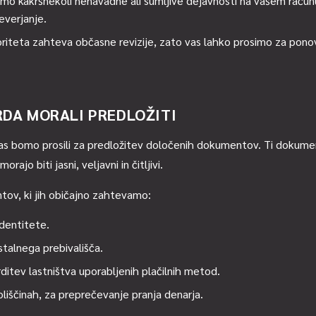
o kakršnekoli nenavadne ali sumljive dejavnosti na vašem računu
everjanje.
riteta zahteva občasne revizije, zato vas lahko prosimo za ponov
RDA MORALI PREDLOŽITI
s bomo prosili za predložitev določenih dokumentov. Ti dokumen
ajo biti jasni, veljavni in čitljivi.
ov, ki jih običajno zahtevamo:
dentitete.
talnega prebivališča.
ditev lastništva uporabljenih plačilnih metod.
liščinah, za preprečevanje pranja denarja.