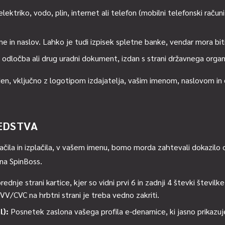
ektriko, vodo, plin, internet ali telefon (mobilni telefonski račun
ime in naslov. Lahko je tudi izpisek spletne banke, vendar mora b
odločba ali drug uradni dokument, izdan s strani državnega organ
en, vključno z logotipom izdajatelja, vašim imenom, naslovom in
EDSTVA
plačila in izplačila, v vašem imenu, bomo morda zahtevali dokazilo
una SpinBoss.
ednje strani kartice, kjer so vidni prvi 6 in zadnji 4 števki številk
V/CVC na hrbtni strani je treba vedno zakriti.
l):
Posnetek zaslona vašega profila e-denarnice, ki jasno prikazuj