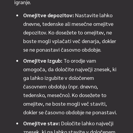
igranje.
Omejitve depozitov:
Nastavite lahko
dnevne, tedenske ali mesečne omejitve
depozitov. Ko dosežete to omejitev, ne
boste mogli vplačati več denarja, dokler
se ne ponastavi časovno obdobje.
Omejitve izgub:
To orodje vam
omogoča, da določite največji znesek, ki
ga lahko izgubite v določenem
časovnem obdobju (npr. dnevno,
tedensko, mesečno). Ko dosežete to
omejitev, ne boste mogli več staviti,
dokler se časovno obdobje ne ponastavi.
Omejitve stav:
Določite lahko največji
znesek, ki ga lahko stavite v določenem