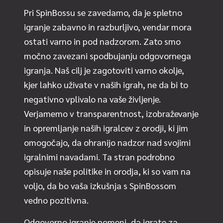
Pri SpinBossu se zavedamo, da je spletno
igranje zabavno in razburljivo, vendar mora
ostati varno in pod nadzorom. Zato smo
močno zavezani spodbujanju odgovornega
igranja. Naš cilj je zagotoviti varno okolje,
kjer lahko uživate v naših igrah, ne da bi to
negativno vplivalo na vaše življenje.
Verjamemo v transparentnost, izobraževanje
in opremljanje naših igralcev z orodji, ki jim
omogočajo, da ohranijo nadzor nad svojimi
igralnimi navadami. Ta stran podrobno
opisuje naše politike in orodja, ki so vam na
voljo, da bo vaša izkušnja s SpinBossom
vedno pozitivna.
Odgovorno igranje pomeni, da igrate za