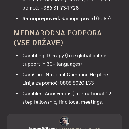
pomoč:
+386 31 734 728
Samoprepoved:
Samoprepoved (FURS)
MEDNARODNA PODPORA
(VSE DRŽAVE)
Gambling Therapy
(free global online
support in 30+ languages)
GamCare, National Gambling Helpline
·
Linija za pomoč:
0808 8020 133
Gamblers Anonymous
(international 12-
step fellowship, find local meetings)
James Wilson
↻ Posodobljeno 21.07.2026