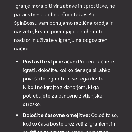
Igranje mora biti vir zabave in sprostitve, ne
pa vir stresa ali finančnih težav. Pri
SpinBossu vam ponujamo različna orodja in
nasvete, ki vam pomagajo, da ohranite
nadzor in uživate v igranju na odgovoren
način:
Postavite si proračun:
Preden začnete
igrati, določite, koliko denarja si lahko
privoščite izgubiti, in se tega držite.
Nikoli ne igrajte z denarjem, ki ga
potrebujete za osnovne življenjske
stroške.
Določite časovne omejitve:
Odločite se,
koliko časa boste preživeli z igranjem, in
se držite te omejitve. Redni odmori so