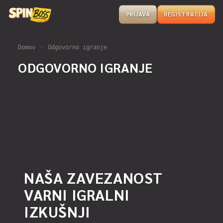
PRIJAVA
REGISTRACIJA
Domov
›
Odgovorno igranje
ODGOVORNO IGRANJE
NAŠA ZAVEZANOST
VARNI IGRALNI
IZKUŠNJI