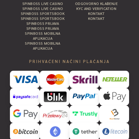
SPINBOSS LIVE CASINO
ODGOVORNO KLAĐENJE
SPINBOSS LIVE CASINO
KYC AND VERIFICATION
SPINBOSS SPORTSBOOK
KONTAKT
SPINBOSS SPORTSBOOK
KONTAKT
SPINBOSS PRIJAVA
SPINBOSS PRIJAVA
SPINBOSS MOBILNA
APLIKACIJA
SPINBOSS MOBILNA
APLIKACIJA
PRIHVAĆENI NAČINI PLAĆANJA