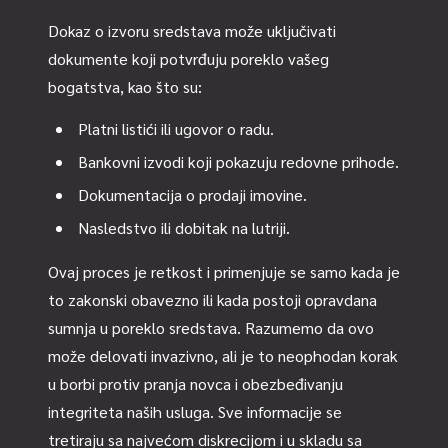
Dokaz o izvoru sredstava može uključivati
dokumente koji potvrđuju poreklo vašeg
bogatstva, kao što su:
Platni listići ili ugovor o radu.
Bankovni izvodi koji pokazuju redovne prihode.
Dokumentacija o prodaji imovine.
Nasledstvo ili dobitak na lutriji.
Ovaj proces je retkost i primenjuje se samo kada je
to zakonski obavezno ili kada postoji opravdana
sumnja u poreklo sredstava. Razumemo da ovo
može delovati invazivno, ali je to neophodan korak
u borbi protiv pranja novca i obezbeđivanju
integriteta naših usluga. Sve informacije se
tretiraju sa najvećom diskrecijom i u skladu sa