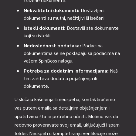
tražene dokumente.
Nekvalitetni dokumenti:
Dostavljeni
dokumenti su mutni, nečitljivi ili isečeni.
Istekli dokumenti:
Dostavili ste dokumente
koji su istekli.
Nedoslednost podataka:
Podaci na
dokumentima se ne poklapaju sa podacima na
vašem SpinBoss nalogu.
Potreba za dodatnim informacijama:
Naš
tim zahteva dodatna pojašnjenja ili
dokumente.
U slučaju kašnjenja ili neuspeha, kontaktiraćemo
vas putem emaila sa detaljnim objašnjenjem i
uputstvima šta je potrebno učiniti. Molimo vas da
redovno proveravate svoj email, uključujući i spam
folder. Neuspeh u kompletiranju verifikacije može