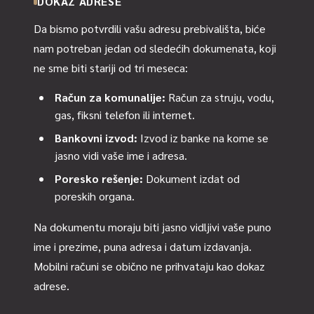
DOKAZ ADRESE
Da bismo potvrdili vašu adresu prebivališta, biće
nam potreban jedan od sledećih dokumenata, koji
ne sme biti stariji od tri meseca:
Račun za komunalije:
Račun za struju, vodu,
gas, fiksni telefon ili internet.
Bankovni izvod:
Izvod iz banke na kome se
jasno vidi vaše ime i adresa.
Poresko rešenje:
Dokument izdat od
poreskih organa.
Na dokumentu moraju biti jasno vidljivi vaše puno
ime i prezime, puna adresa i datum izdavanja.
Mobilni računi se obično ne prihvataju kao dokaz
adrese.