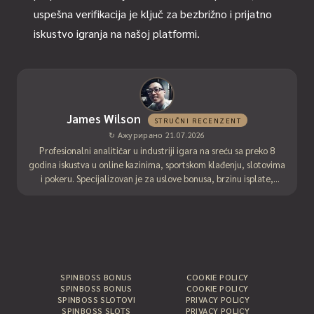
uspešna verifikacija je ključ za bezbrižno i prijatno
iskustvo igranja na našoj platformi.
James Wilson
STRUČNI RECENZENT
↻ Ажурирано 21.07.2026
Profesionalni analitičar u industriji igara na sreću sa preko 8
godina iskustva u online kazinima, sportskom klađenju, slotovima
i pokeru. Specijalizovan je za uslove bonusa, brzinu isplate,
revizije fer pleja i propise o zaštiti igrača.
SPINBOSS BONUS
COOKIE POLICY
SPINBOSS BONUS
COOKIE POLICY
SPINBOSS SLOTOVI
PRIVACY POLICY
SPINBOSS SLOTS
PRIVACY POLICY