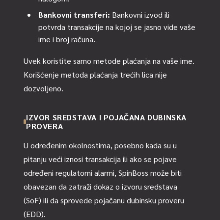
Bankovni transferi:
Bankovni izvod ili
potvrda transakcije na kojoj se jasno vide vaše
ime i broj računa.
Uvek koristite samo metode plaćanja na vaše ime.
Korišćenje metoda plaćanja trećih lica nije
dozvoljeno.
IZVOR SREDSTAVA I POJAČANA DUBINSKA
PROVERA
U određenim okolnostima, posebno kada su u
pitanju veći iznosi transakcija ili ako se pojave
određeni regulatorni alarmi, SpinBoss može biti
obavezan da zatraži dokaz o izvoru sredstava
(SoF) ili da sprovede pojačanu dubinsku proveru
(EDD).