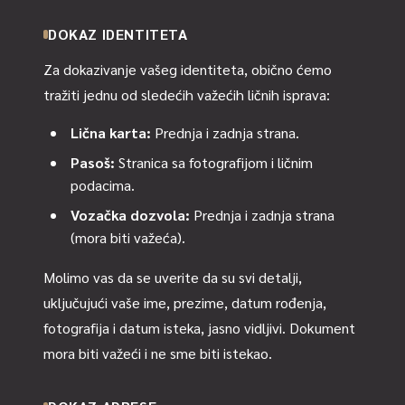
DOKAZ IDENTITETA
Za dokazivanje vašeg identiteta, obično ćemo
tražiti jednu od sledećih važećih ličnih isprava:
Lična karta:
Prednja i zadnja strana.
Pasoš:
Stranica sa fotografijom i ličnim
podacima.
Vozačka dozvola:
Prednja i zadnja strana
(mora biti važeća).
Molimo vas da se uverite da su svi detalji,
uključujući vaše ime, prezime, datum rođenja,
fotografija i datum isteka, jasno vidljivi. Dokument
mora biti važeći i ne sme biti istekao.