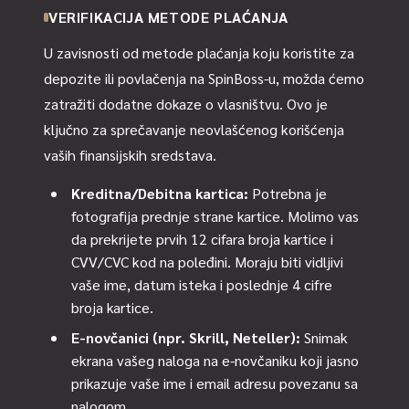
VERIFIKACIJA METODE PLAĆANJA
U zavisnosti od metode plaćanja koju koristite za
depozite ili povlačenja na SpinBoss-u, možda ćemo
zatražiti dodatne dokaze o vlasništvu. Ovo je
ključno za sprečavanje neovlašćenog korišćenja
vaših finansijskih sredstava.
Kreditna/Debitna kartica:
Potrebna je
fotografija prednje strane kartice. Molimo vas
da prekrijete prvih 12 cifara broja kartice i
CVV/CVC kod na poleđini. Moraju biti vidljivi
vaše ime, datum isteka i poslednje 4 cifre
broja kartice.
E-novčanici (npr. Skrill, Neteller):
Snimak
ekrana vašeg naloga na e-novčaniku koji jasno
prikazuje vaše ime i email adresu povezanu sa
nalogom.