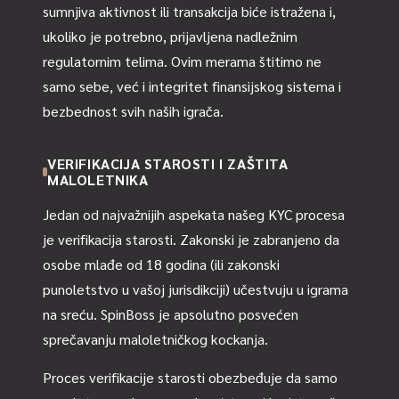
sumnjiva aktivnost ili transakcija biće istražena i,
ukoliko je potrebno, prijavljena nadležnim
regulatornim telima. Ovim merama štitimo ne
samo sebe, već i integritet finansijskog sistema i
bezbednost svih naših igrača.
VERIFIKACIJA STAROSTI I ZAŠTITA
MALOLETNIKA
Jedan od najvažnijih aspekata našeg KYC procesa
je verifikacija starosti. Zakonski je zabranjeno da
osobe mlađe od 18 godina (ili zakonski
punoletstvo u vašoj jurisdikciji) učestvuju u igrama
na sreću. SpinBoss je apsolutno posvećen
sprečavanju maloletničkog kockanja.
Proces verifikacije starosti obezbeđuje da samo