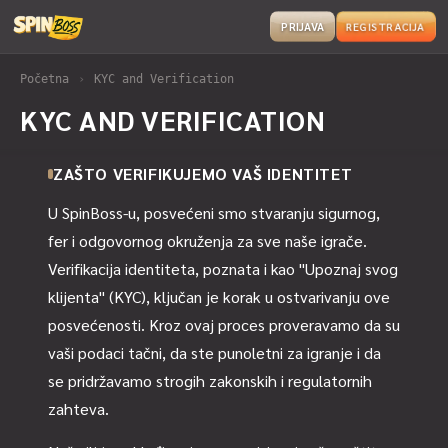
REGISTRACIJA
PRIJAVA
Početna
›
KYC and Verification
KYC AND VERIFICATION
ZAŠTO VERIFIKUJEMO VAŠ IDENTITET
U SpinBoss-u, posvećeni smo stvaranju sigurnog,
fer i odgovornog okruženja za sve naše igrače.
Verifikacija identiteta, poznata i kao "Upoznaj svog
klijenta" (KYC), ključan je korak u ostvarivanju ove
posvećenosti. Kroz ovaj proces proveravamo da su
vaši podaci tačni, da ste punoletni za igranje i da
se pridržavamo strogih zakonskih i regulatornih
zahteva.