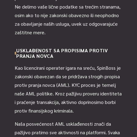
Ne delimo vaše lične podatke sa trećim stranama,
osim ako to nije zakonski obavezno ili neophodno
za obavljanje naših usluga, uvek uz odgovarajuće
zaštitne mere.
USKLAĐENOST SA PROPISIMA PROTIV
PRANJA NOVCA
Kao licencirani operater igara na sreću, SpinBoss je
zakonski obavezan da se pridržava strogih propisa
protiv pranja novca (AML). KYC proces je temelj
naše AML politike. Kroz pažljivu proveru identiteta
i praćenje transakcija, aktivno doprinosimo borbi
protiv finansijskog kriminala.
Naša posvećenost AML usklađenosti znači da
pažljivo pratimo sve aktivnosti na platformi. Svaka