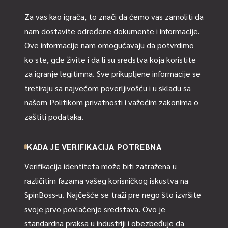
Za vas kao igrača, to znači da ćemo vas zamoliti da
nam dostavite određene dokumente i informacije.
Ove informacije nam omogućavaju da potvrdimo
ko ste, gde živite i da li su sredstva koja koristite
za igranje legitimna. Sve prikupljene informacije se
tretiraju sa najvećom poverljivošću i u skladu sa
našom Politikom privatnosti i važećim zakonima o
zaštiti podataka.
KADA JE VERIFIKACIJA POTREBNA
Verifikacija identiteta može biti zatražena u
različitim fazama vašeg korisničkog iskustva na
SpinBoss-u. Najčešće se traži pre nego što izvršite
svoje prvo povlačenje sredstava. Ovo je
standardna praksa u industriji i obezbeđuje da