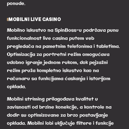
ponude.
MOBILNI LIVE CASINO
Mobilno iskustvo na SpinBoss-u podržava punu
funkcionalnost live casina putem veb
pregledača na pametnim telefonima i tabletima.
Optimizacija za portretni režim omogućava
udobno igranje jednom rukom, dok pejzažni
režim pruža kompletno iskustvo kao na
računaru sa funkcijama ćaskanja i istorijom
opklada.
Mobilni striming prilagođava kvalitet u
zavisnosti od brzine konekcije, a kontrole na
dodir su optimizovane za brzo postavljanje
opklada. Mobilni lobi uključuje filtere i funkcije