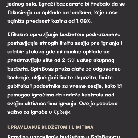
jednog nula. Igrači baccarata bi trebalo da se
fokusiraju na opklade na bankara, koje nose
najnižu prednost kazina od 1,06%.
Efikasno upravljanje budžetom podrazumeva
postavljanje strogih limita sesija pre igranja i
odabir stolova gde minimalne opklade ne
predstavljaju više od 2-5% vašeg ukupnog
budžeta. SpinBoss pruža alate za odgovorno
kockanje, uključujući limite depozita, limite
gubitaka i podsetnike za vreme sesije, kako bi
pomogao igračima da zadrže kontrolu nad
svojim aktivnostima igranja. Ovo je posebno
važno za igrače u Србији.
UPRAVLJANJE BUDŽETOM I LIMITIMA
Pravilno upravljanje budžetom u SpinBoss-u