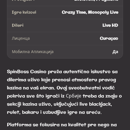
Kako se pridružiti Live stolu na SpinBoss-u
05
Live Casino Bonusi i Cashback
06
Crazy Time, Monopoly Live
Igre kvizovi
Mobilni Live Casino
07
Live HD
Dileri
Kvalitet striminga, dileri i fer plej
08
Curaçao
Лиценца
Saveti za strategiju u Live Casinu
09
Да
Мобилна Апликација
SpinBoss Casino pruža autentično iskustvo sa
dilerima uživo koje prenosi atmosferu pravog
kazina na vaš ekran. Ovaj sveobuhvatni vodič
pokriva sve što igrači iz Србије treba da znaju o
sekciji kazina uživo, uključujući live blackjack,
rulet, bakaru i uzbudljive igre na sreću.
Platforma se fokusira na kvalitet pre nego na