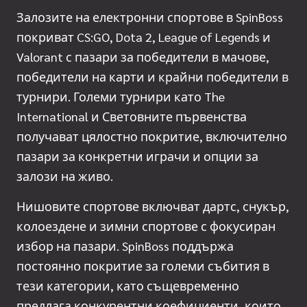
Залозите на електронни спортове в SpinBoss
покриват CS:GO, Dota 2, League of Legends и
Valorant с пазари за победители в мачове,
победители на карти и крайни победители в
турнири. Големи турнири като The
International и Световните първенства
получават цялостно покритие, включително
пазари за конкретни играчи и опции за
залози на живо.
Нишовите спортове включват дартс, снукър,
колоездене и зимни спортове с фокусиран
избор на пазари. SpinBoss поддържа
постоянно покритие за големи събития в
тези категории, като същевременно
предлага конкурентни коефициенти, които