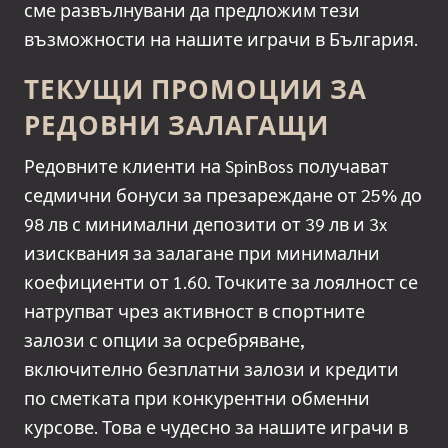
сме развълнувани да предложим тези
възможности на нашите играчи в България.
ТЕКУЩИ ПРОМОЦИИ ЗА
РЕДОВНИ ЗАЛАГАЩИ
Редовните клиенти на SpinBoss получават
седмични бонуси за презареждане от 25% до
98 лв с минимални депозити от 39 лв и 3x
изисквания за залагане при минимални
коефициенти от 1.60. Точките за лоялност се
натрупват чрез активност в спортните
залози с опции за осребряване,
включително безплатни залози и кредити
по сметката при конкурентни обменни
курсове. Това е чудесно за нашите играчи в