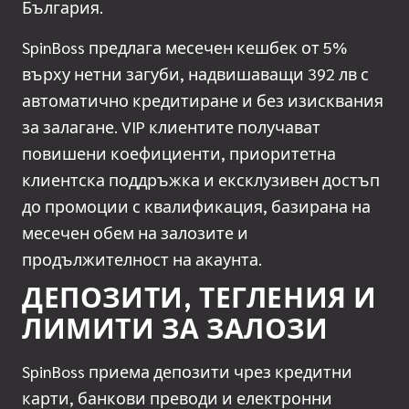
България.
SpinBoss предлага месечен кешбек от 5%
върху нетни загуби, надвишаващи 392 лв с
автоматично кредитиране и без изисквания
за залагане. VIP клиентите получават
повишени коефициенти, приоритетна
клиентска поддръжка и ексклузивен достъп
до промоции с квалификация, базирана на
месечен обем на залозите и
продължителност на акаунта.
ДЕПОЗИТИ, ТЕГЛЕНИЯ И
ЛИМИТИ ЗА ЗАЛОЗИ
SpinBoss приема депозити чрез кредитни
карти, банкови преводи и електронни