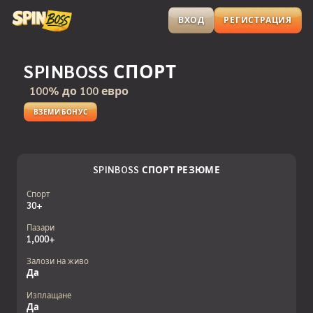
ВХОД
РЕГИСТРАЦИЯ
SPINBOSS СПОРТ
100% до 100 евро
ВЗЕМИ БОНУС
SPINBOSS СПОРТ РЕЗЮМЕ
Спорт
30+
Пазари
1,000+
Залози на живо
Да
Изплащане
Да