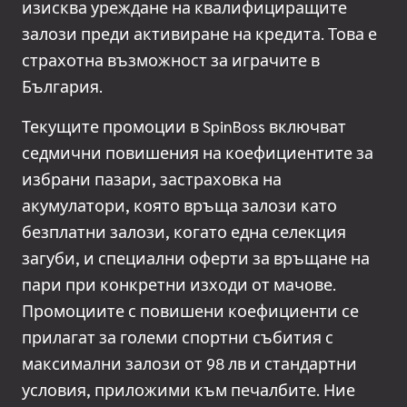
изисква уреждане на квалифициращите
залози преди активиране на кредита. Това е
страхотна възможност за играчите в
България.
Текущите промоции в SpinBoss включват
седмични повишения на коефициентите за
избрани пазари, застраховка на
акумулатори, която връща залози като
безплатни залози, когато една селекция
загуби, и специални оферти за връщане на
пари при конкретни изходи от мачове.
Промоциите с повишени коефициенти се
прилагат за големи спортни събития с
максимални залози от 98 лв и стандартни
условия, приложими към печалбите. Ние