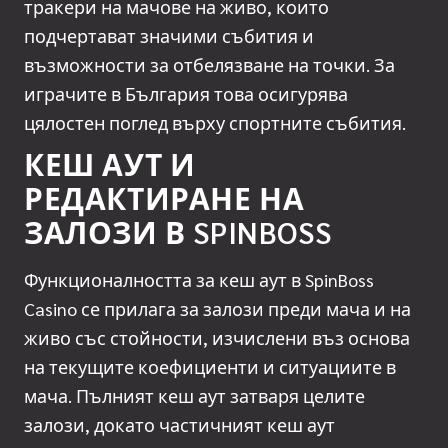
тракери на мачове на живо, които
подчертават значими събития и
възможности за отбелязване на точки. За
играчите в България това осигурява
цялостен поглед върху спортните събития.
КЕШ АУТ И
РЕДАКТИРАНЕ НА
ЗАЛОЗИ В SPINBOSS
Функционалността за кеш аут в SpinBoss
Casino се прилага за залози преди мача и на
живо със стойности, изчислени въз основа
на текущите коефициенти и ситуациите в
мача. Пълният кеш аут затваря целите
залози, докато частичният кеш аут