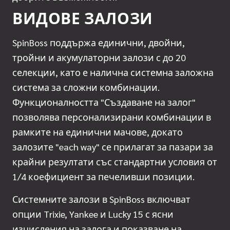
ВИДОВЕ ЗАЛОЗИ
SpinBoss поддържа единични, двойни,
тройни и акумулаторни залози с до 20
селекции, като е налична системна заложна
система за сложни комбинации.
Функционалността "Създаване на залог"
позволява персонализирани комбинации в
рамките на единични мачове, докато
залозите "each way" се прилагат за пазари за
крайни резултати със стандартни условия от
1/4 коефициент за печеливши позиции.
Системните залози в SpinBoss включват
опции Trixie, Yankee и Lucky 15 с ясни
изчисления на залога и показване на