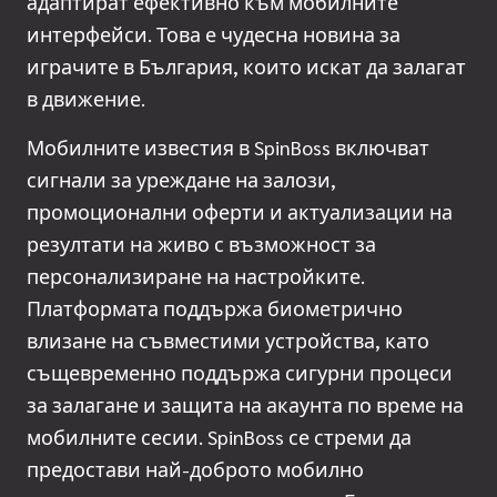
адаптират ефективно към мобилните
интерфейси. Това е чудесна новина за
играчите в България, които искат да залагат
в движение.
Мобилните известия в SpinBoss включват
сигнали за уреждане на залози,
промоционални оферти и актуализации на
резултати на живо с възможност за
персонализиране на настройките.
Платформата поддържа биометрично
влизане на съвместими устройства, като
същевременно поддържа сигурни процеси
за залагане и защита на акаунта по време на
мобилните сесии. SpinBoss се стреми да
предостави най-доброто мобилно