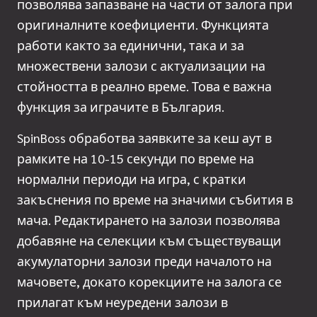
позволява запазване на части от залога при
оригиналните коефициенти. Функцията
работи както за единични, така и за
множествени залози с актуализации на
стойността в реално време. Това е важна
функция за играчите в България.
SpinBoss обработва заявките за кеш аут в
рамките на 10-15 секунди по време на
нормални периоди на игра, с кратки
закъснения по време на значими събития в
мача. Редактирането на залози позволява
добавяне на селекции към съществуващи
акумулаторни залози преди началото на
мачовете, докато корекциите на залога се
прилагат към неуредени залози в