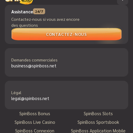
Assistance
24/7
Contactez-nous si vous avez encore
des questions
CONTACTEZ-NOUS
Demandes commerciales
business@spinboss.net
Légal
legal@spinboss.net
SpinBoss Bonus
SpinBoss Slots
SpinBoss Live Casino
SpinBoss Sportsbook
SpinBoss Connexion
SpinBoss Application Mobile