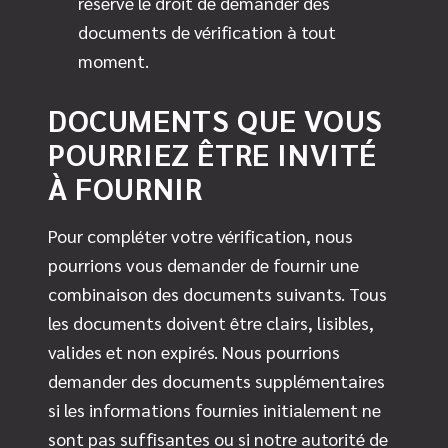
réserve le droit de demander des
documents de vérification à tout
moment.
DOCUMENTS QUE VOUS
POURRIEZ ÊTRE INVITÉ
À FOURNIR
Pour compléter votre vérification, nous
pourrions vous demander de fournir une
combinaison des documents suivants. Tous
les documents doivent être clairs, lisibles,
valides et non expirés. Nous pourrions
demander des documents supplémentaires
si les informations fournies initialement ne
sont pas suffisantes ou si notre autorité de