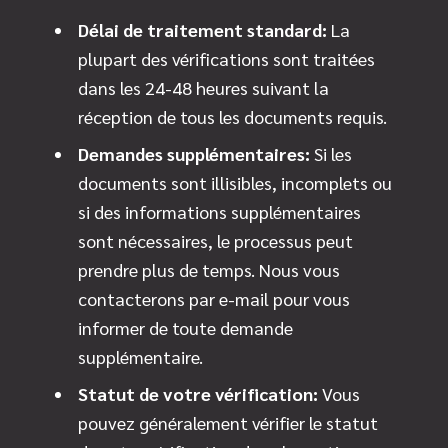
Délai de traitement standard:
La
plupart des vérifications sont traitées
dans les 24-48 heures suivant la
réception de tous les documents requis.
Demandes supplémentaires:
Si les
documents sont illisibles, incomplets ou
si des informations supplémentaires
sont nécessaires, le processus peut
prendre plus de temps. Nous vous
contacterons par e-mail pour vous
informer de toute demande
supplémentaire.
Statut de votre vérification:
Vous
pouvez généralement vérifier le statut