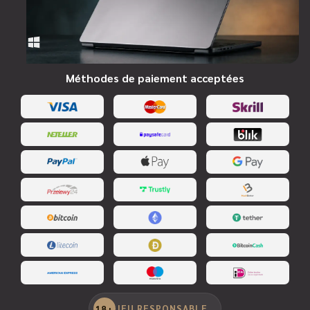
Méthodes de paiement acceptées
SpinBoss Assistance
En ligne — réponse en ~1 min
JEU RESPONSABLE
18+