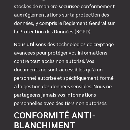
stockés de manière sécurisée conformément
aux réglementations sur la protection des
données, y compris le Règlement Général sur
la Protection des Données (RGPD).
Nous utilisons des technologies de cryptage
avancées pour protéger vos informations
contre tout accès non autorisé. Vos
documents ne sont accessibles qu'à un
personnel autorisé et spécifiquement formé
à la gestion des données sensibles. Nous ne
partageons jamais vos informations
personnelles avec des tiers non autorisés.
CONFORMITÉ ANTI-
BLANCHIMENT