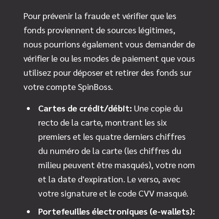
Pour prévenir la fraude et vérifier que les
fonds proviennent de sources légitimes,
nous pourrions également vous demander de
vérifier le ou les modes de paiement que vous
utilisez pour déposer et retirer des fonds sur
votre compte SpinBoss.
Cartes de crédit/débit:
Une copie du
recto de la carte, montrant les six
premiers et les quatre derniers chiffres
du numéro de la carte (les chiffres du
milieu peuvent être masqués), votre nom
et la date d'expiration. Le verso, avec
votre signature et le code CVV masqué.
Portefeuilles électroniques (e-wallets):