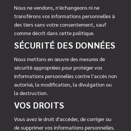
Nous ne vendons, n'échangeons ni ne
transférons vos informations personnelles à
des tiers sans votre consentement, sauf
comme décrit dans cette politique.
SÉCURITÉ DES DONNÉES
Nous mettons en œuvre des mesures de
sécurité appropriées pour protéger vos
informations personnelles contre l'accès non
autorisé, la modification, la divulgation ou
la destruction.
VOS DROITS
Vous avez le droit d'accéder, de corriger ou
de supprimer vos informations personnelles.