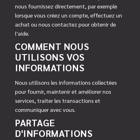
nous fournissez directement, par exemple
lorsque vous créez un compte, effectuez un
achat ou nous contactez pour obtenir de
l'aide.
COMMENT NOUS
UTILISONS VOS
INFORMATIONS
Nous utilisons les informations collectées
pour fournir, maintenir et améliorer nos
services, traiter les transactions et
communiquer avec vous.
PARTAGE
D'INFORMATIONS