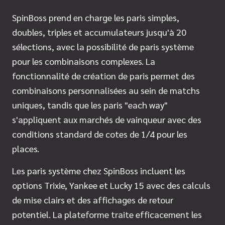
SpinBoss prend en charge les paris simples,
doubles, triples et accumulateurs jusqu'à 20
sélections, avec la possibilité de paris système
pour les combinaisons complexes. La
fonctionnalité de création de paris permet des
combinaisons personnalisées au sein de matchs
uniques, tandis que les paris "each way"
s'appliquent aux marchés de vainqueur avec des
conditions standard de cotes de 1/4 pour les
places.
Les paris système chez SpinBoss incluent les
options Trixie, Yankee et Lucky 15 avec des calculs
de mise clairs et des affichages de retour
potentiel. La plateforme traite efficacement les