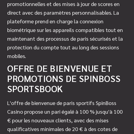
promotionnelles et des mises à jour de scores en
direct avec des paramètres personnalisables. La
plateforme prend en charge la connexion
biométrique sur les appareils compatibles tout en
maintenant des processus de paris sécurisés et la
protection du compte tout au long des sessions
mobiles.
OFFRE DE BIENVENUE ET
PROMOTIONS DE SPINBOSS
SPORTSBOOK
L'offre de bienvenue de paris sportifs SpinBoss
Casino propose un pari égalé à 100 % jusqu'à 100
€ pour les nouveaux clients, avec des mises
qualificatives minimales de 20 € à des cotes de