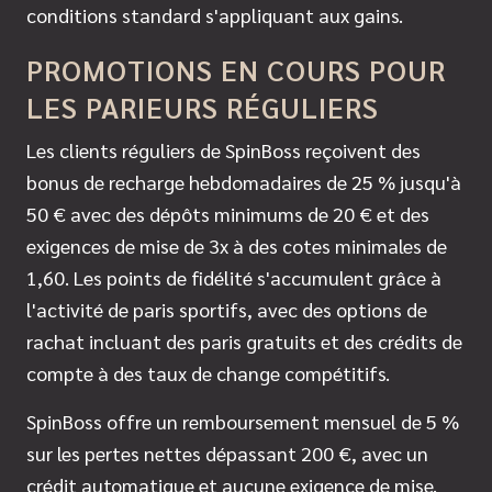
conditions standard s'appliquant aux gains.
PROMOTIONS EN COURS POUR
LES PARIEURS RÉGULIERS
Les clients réguliers de SpinBoss reçoivent des
bonus de recharge hebdomadaires de 25 % jusqu'à
50 € avec des dépôts minimums de 20 € et des
exigences de mise de 3x à des cotes minimales de
1,60. Les points de fidélité s'accumulent grâce à
l'activité de paris sportifs, avec des options de
rachat incluant des paris gratuits et des crédits de
compte à des taux de change compétitifs.
SpinBoss offre un remboursement mensuel de 5 %
sur les pertes nettes dépassant 200 €, avec un
crédit automatique et aucune exigence de mise.