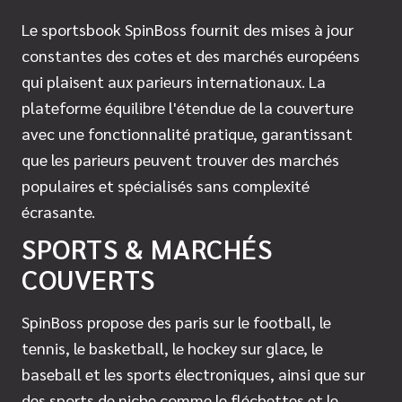
Le sportsbook SpinBoss fournit des mises à jour
constantes des cotes et des marchés européens
qui plaisent aux parieurs internationaux. La
plateforme équilibre l'étendue de la couverture
avec une fonctionnalité pratique, garantissant
que les parieurs peuvent trouver des marchés
populaires et spécialisés sans complexité
écrasante.
SPORTS & MARCHÉS
COUVERTS
SpinBoss propose des paris sur le football, le
tennis, le basketball, le hockey sur glace, le
baseball et les sports électroniques, ainsi que sur
des sports de niche comme le fléchettes et le