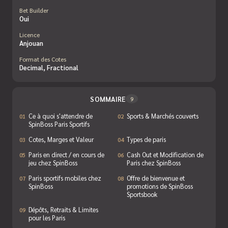
Bet Builder
Oui
Licence
Anjouan
Format des Cotes
Decimal, Fractional
SOMMAIRE
9
Ce à quoi s'attendre de
Sports & Marchés couverts
01
02
SpinBoss Paris Sportifs
Cotes, Marges et Valeur
Types de paris
03
04
Paris en direct / en cours de
Cash Out et Modification de
05
06
jeu chez SpinBoss
Paris chez SpinBoss
Paris sportifs mobiles chez
Offre de bienvenue et
07
08
SpinBoss
promotions de SpinBoss
Sportsbook
Dépôts, Retraits & Limites
09
pour les Paris