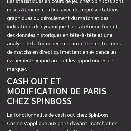
Les statistiques en cours de jeu chez SpinBoss sont
mises à jour en continu avec des représentations
graphiques du déroulement du match et des
indicateurs de dynamique. La plateforme fournit
des données historiques en tête-à-tête et une
analyse de la forme récente aux côtés de traceurs
de matchs en direct qui mettent en évidence les
événements importants et les opportunités de
marquer.
CASH OUT ET
MODIFICATION DE PARIS
CHEZ SPINBOSS
La fonctionnalité de cash out chez SpinBoss
Casino s'applique aux paris d'avant-match et en