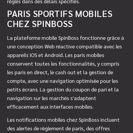
réglés dans des délais spécifiés.
PARIS SPORTIFS MOBILES
CHEZ SPINBOSS
La plateforme mobile SpinBoss fonctionne grâce à
une conception Web réactive compatible avec les
appareils iOS et Android. Les paris mobiles
conservent toutes les fonctionnalités, y compris
les paris en direct, le cash out et la gestion de
compte, avec une navigation optimisée pour les
petits écrans. La gestion du coupon de pari et la
navigation sur les marchés s'adaptent
efficacement aux interfaces mobiles.
Les notifications mobiles chez SpinBoss incluent
des alertes de règlement de paris, des offres