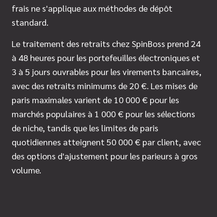
frais ne s'applique aux méthodes de dépôt
standard.
Le traitement des retraits chez SpinBoss prend 24
à 48 heures pour les portefeuilles électroniques et
3 à 5 jours ouvrables pour les virements bancaires,
avec des retraits minimums de 20 €. Les mises de
paris maximales varient de 10 000 € pour les
marchés populaires à 1 000 € pour les sélections
de niche, tandis que les limites de paris
quotidiennes atteignent 50 000 € par client, avec
des options d'ajustement pour les parieurs à gros
volume.