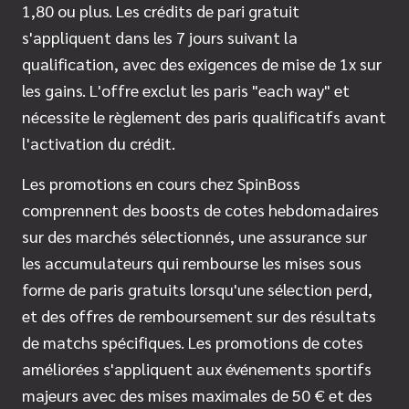
1,80 ou plus. Les crédits de pari gratuit
s'appliquent dans les 7 jours suivant la
qualification, avec des exigences de mise de 1x sur
les gains. L'offre exclut les paris "each way" et
nécessite le règlement des paris qualificatifs avant
l'activation du crédit.
Les promotions en cours chez SpinBoss
comprennent des boosts de cotes hebdomadaires
sur des marchés sélectionnés, une assurance sur
les accumulateurs qui rembourse les mises sous
forme de paris gratuits lorsqu'une sélection perd,
et des offres de remboursement sur des résultats
de matchs spécifiques. Les promotions de cotes
améliorées s'appliquent aux événements sportifs
majeurs avec des mises maximales de 50 € et des