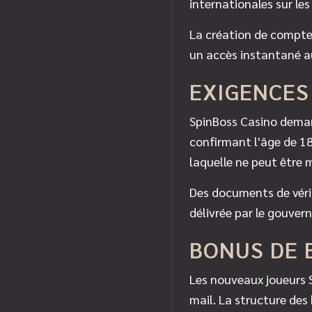
internationales sur les
La création de compte
un accès instantané au
EXIGENCES
SpinBoss Casino demand
confirmant l'âge de 18 
laquelle ne peut être 
Des documents de véri
délivrée par le gouver
BONUS DE 
Les nouveaux joueurs S
mail. La structure des