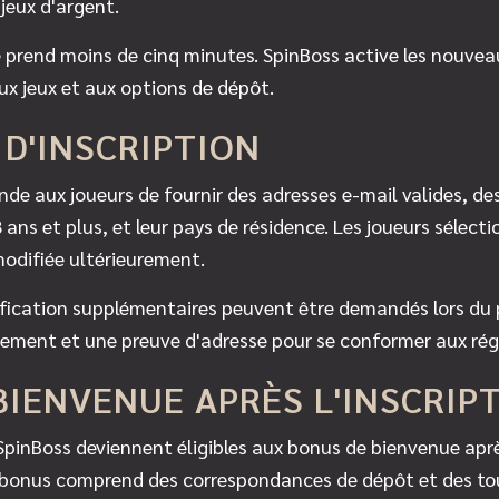
 jeux d'argent.
 prend moins de cinq minutes. SpinBoss active les nouvea
x jeux et aux options de dépôt.
 D'INSCRIPTION
e aux joueurs de fournir des adresses e-mail valides, de
ans et plus, et leur pays de résidence. Les joueurs sélectio
modifiée ultérieurement.
fication supplémentaires peuvent être demandés lors du 
nement et une preuve d'adresse pour se conformer aux régl
BIENVENUE APRÈS L'INSCRIP
pinBoss deviennent éligibles aux bonus de bienvenue après a
 bonus comprend des correspondances de dépôt et des tour