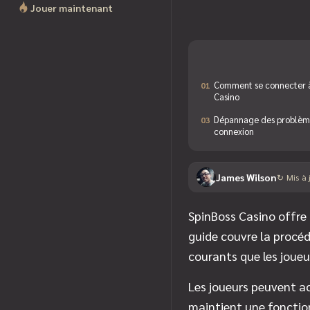
Jouer maintenant
Comment se connecter à
01
Casino
Dépannage des problèm
03
connexion
James Wilson
↻ Mis à 
SpinBoss Casino offre 
guide couvre la procé
courants que les joueu
Les joueurs peuvent a
maintient une fonction