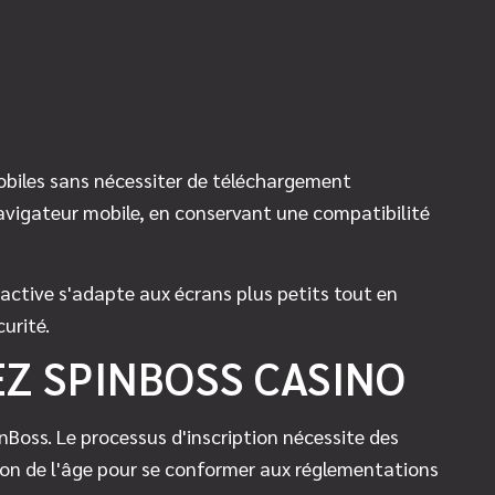
obiles sans nécessiter de téléchargement
navigateur mobile, en conservant une compatibilité
active s'adapte aux écrans plus petits tout en
urité.
Z SPINBOSS CASINO
nBoss. Le processus d'inscription nécessite des
tion de l'âge pour se conformer aux réglementations