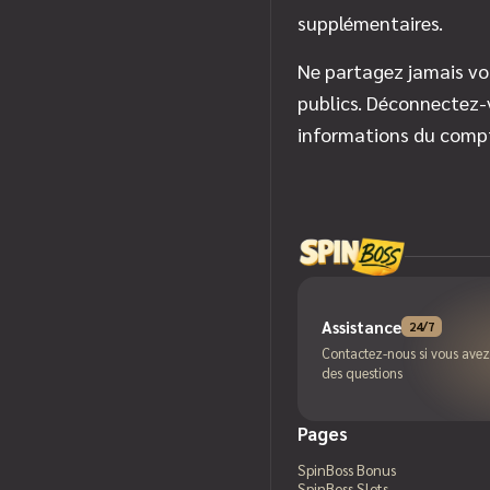
supplémentaires.
Ne partagez jamais vo
publics. Déconnectez-
informations du compte
Assistance
24/7
Contactez-nous si vous avez
des questions
Pages
SpinBoss Bonus
SpinBoss Slots