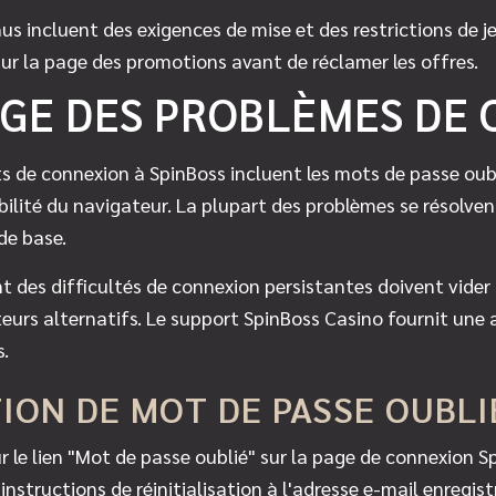
us incluent des exigences de mise et des restrictions de j
r la page des promotions avant de réclamer les offres.
GE DES PROBLÈMES DE
 de connexion à SpinBoss incluent les mots de passe oubl
ilité du navigateur. La plupart des problèmes se résolve
de base.
t des difficultés de connexion persistantes doivent vider
eurs alternatifs. Le support SpinBoss Casino fournit une
.
ION DE MOT DE PASSE OUBLI
ur le lien "Mot de passe oublié" sur la page de connexion 
instructions de réinitialisation à l'adresse e-mail enregi