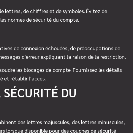
lettres, de chiffres et de symboles. Évitez de
 les normes de sécurité du compte.
atives de connexion échouées, de préoccupations de
sages d'erreur expliquant la raison de la restriction.
soudre les blocages de compte. Fournissez les détails
 et rétablir l'accès.
 SÉCURITÉ DU
inent des lettres majuscules, des lettres minuscules,
urs lorsque disponible pour des couches de sécurité